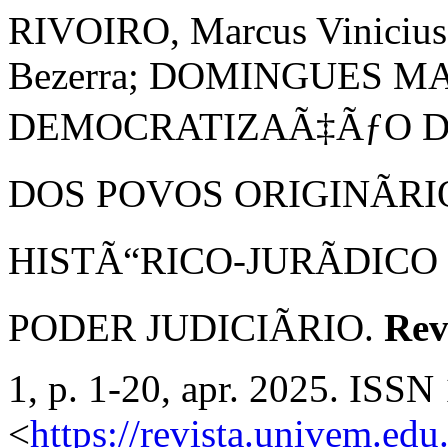
RIVOIRO, Marcus Viniciu
Bezerra; DOMINGUES MAR
DEMOCRATIZAÃ‡ÃƒO DO
DOS POVOS ORIGINÃRI
HISTÃ“RICO-JURÃDIC
PODER JUDICIÃRIO.
Rev
1, p. 1-20, apr. 2025. ISS
<
https://revista.univem.ed