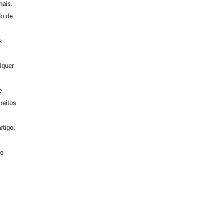
nais.
do de
s
lquer
e
reitos
rtigo,
mo