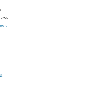
A
4-7858.
o/arti
 &