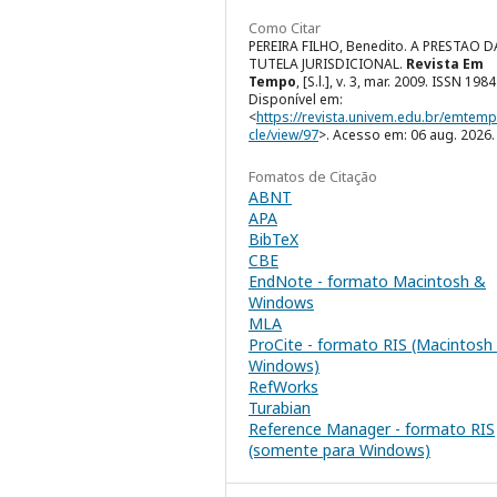
Como Citar
PEREIRA FILHO, Benedito. A PRESTAO D
TUTELA JURISDICIONAL.
Revista Em
Tempo
, [S.l.], v. 3, mar. 2009. ISSN 198
Disponível em:
<
https://revista.univem.edu.br/emtemp
cle/view/97
>. Acesso em: 06 aug. 2026.
Fomatos de Citação
ABNT
APA
BibTeX
CBE
EndNote - formato Macintosh &
Windows
MLA
ProCite - formato RIS (Macintosh
Windows)
RefWorks
Turabian
Reference Manager - formato RIS
(somente para Windows)