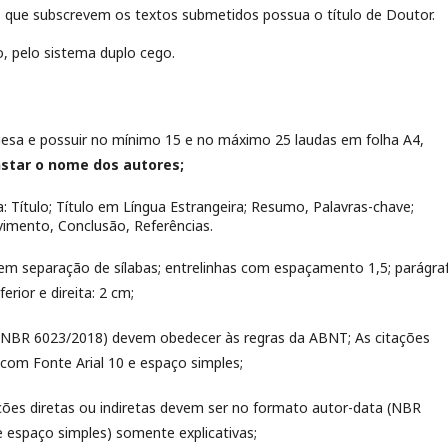
 que subscrevem os textos submetidos possua o título de Doutor.
, pelo sistema duplo cego.
uesa e possuir no mínimo 15 e no máximo 25 laudas em folha A4,
star o nome dos autores;
a: Título; Título em Língua Estrangeira; Resumo, Palavras-chave;
vimento, Conclusão, Referências.
 sem separação de sílabas; entrelinhas com espaçamento 1,5; parágra
rior e direita: 2 cm;
 (NBR 6023/2018) devem obedecer às regras da ABNT; As citações
 com Fonte Arial 10 e espaço simples;
ções diretas ou indiretas devem ser no formato autor-data (NBR
e espaço simples) somente explicativas;