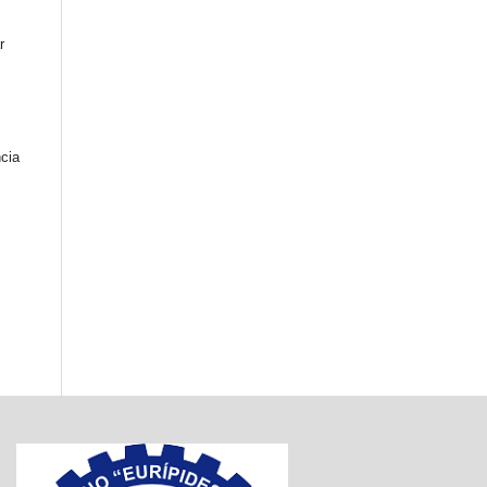
r
cia