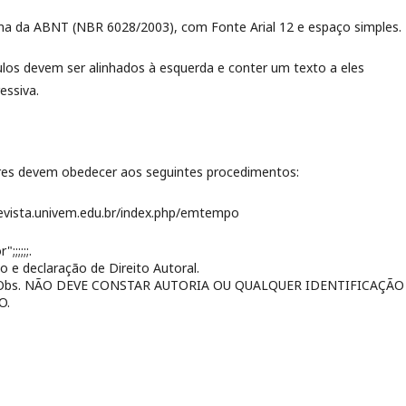
a da ABNT (NBR 6028/2003), com Fonte Arial 12 e espaço simples.
ulos devem ser alinhados à esquerda e conter um texto a eles
essiva.
ores devem obedecer aos seguintes procedimentos:
/revista.univem.edu.br/index.php/emtempo
;;;;;.
 e declaração de Direito Autoral.
ORD. Obs. NÃO DEVE CONSTAR AUTORIA OU QUALQUER IDENTIFICAÇÃO
O.