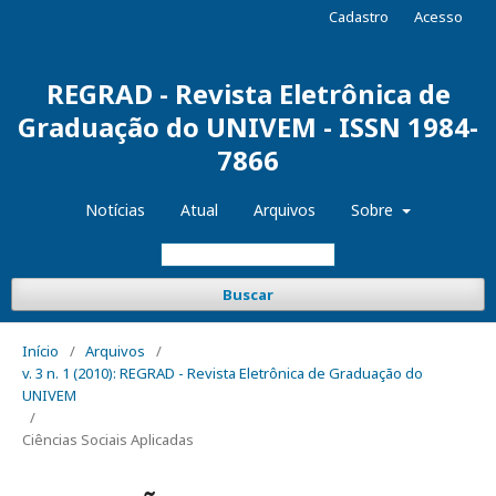
Cadastro
Acesso
REGRAD - Revista Eletrônica de
Graduação do UNIVEM - ISSN 1984-
7866
Notícias
Atual
Arquivos
Sobre
Buscar
Início
/
Arquivos
/
v. 3 n. 1 (2010): REGRAD - Revista Eletrônica de Graduação do
UNIVEM
/
Ciências Sociais Aplicadas