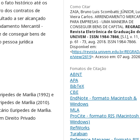
o fato histórico até os
Como Citar
tro dos contratos de
ZAIA, Bruno Luis Scombatti; JÚNIOR, Lu
Vieira Carlos. ARRENDAMENTO MERCA
ultado a ser alcançado
PARA EMPRESAS - UMA MANEIRA DE
ndamento Mercantil -
CONSEGUIR BENS DE CAPITAL.
REGRAD
Revista Eletrônica de Graduação d
e de conseguir bens de
UNIVEM - ISSN 1984-7866
, [S.l.], v. 11
 pessoa jurídica
p. 61 - 73, aug. 2018. ISSN 1984-7866.
Disponível em:
<
https://revista.univem.edu.br/REGRAD/
e/view/2619
>. Acesso em: 07 aug. 2026
Fomatos de Citação
ABNT
APA
BibTeX
CBE
ipedes de Marília (1992) e
EndNote - formato Macintosh &
ipedes de Marília (2010).
Windows
MLA
ário Euripedes de Marília.
ProCite - formato RIS (Macintosh
m Direito Privado
Windows)
RefWorks
Turabian
Reference Manager - formato RIS