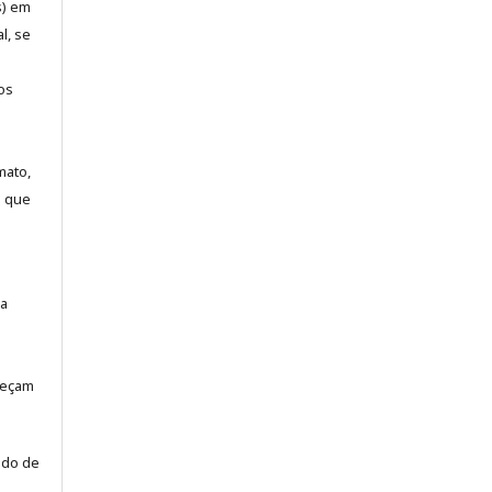
s) em
l, se
os
mato,
a que
la
neçam
odo de