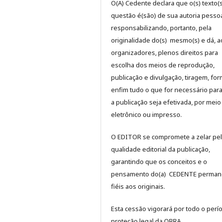
O(A) Cedente declara que o(s) texto(
questão é(são) de sua autoria pessoa
responsabilizando, portanto, pela
originalidade do(s) mesmo(s) e dá, a
organizadores, plenos direitos para
escolha dos meios de reprodução,
publicação e divulgação, tiragem, for
enfim tudo o que for necessário par
a publicação seja efetivada, por meio
eletrônico ou impresso.
O EDITOR se compromete a zelar pe
qualidade editorial da publicação,
garantindo que os conceitos e o
pensamento do(a) CEDENTE perma
fiéis aos originais.
Esta cessão vigorará por todo o perí
proteção legal da OBRA.