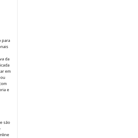
o para
onais
iva da
icada
icar em
 ou
 com
ria e
 e são
e
online