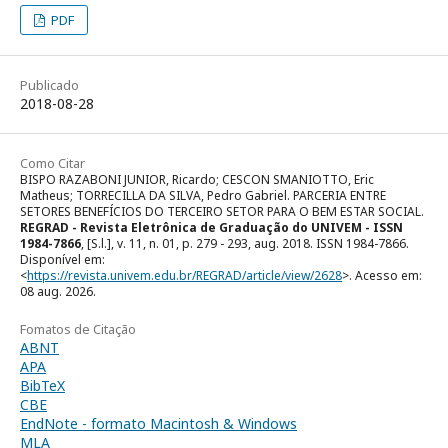
PDF
Publicado
2018-08-28
Como Citar
BISPO RAZABONI JUNIOR, Ricardo; CESCON SMANIOTTO, Eric
Matheus; TORRECILLA DA SILVA, Pedro Gabriel. PARCERIA ENTRE
SETORES BENEFÍCIOS DO TERCEIRO SETOR PARA O BEM ESTAR SOCIAL.
REGRAD - Revista Eletrônica de Graduação do UNIVEM - ISSN
1984-7866
, [S.l.], v. 11, n. 01, p. 279 - 293, aug. 2018. ISSN 1984-7866.
Disponível em:
<
https://revista.univem.edu.br/REGRAD/article/view/2628
>. Acesso em:
08 aug. 2026.
Fomatos de Citação
ABNT
APA
BibTeX
CBE
EndNote - formato Macintosh & Windows
MLA