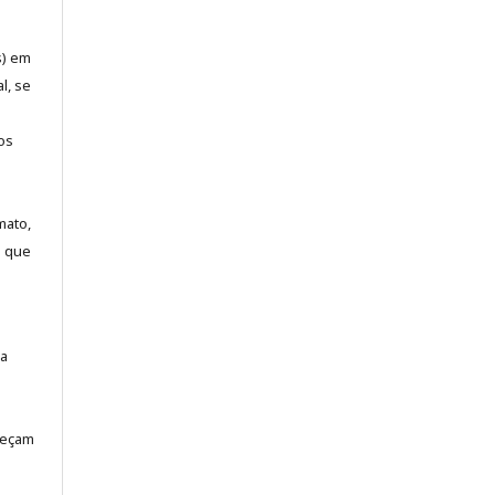
s) em
l, se
os
mato,
a que
la
neçam