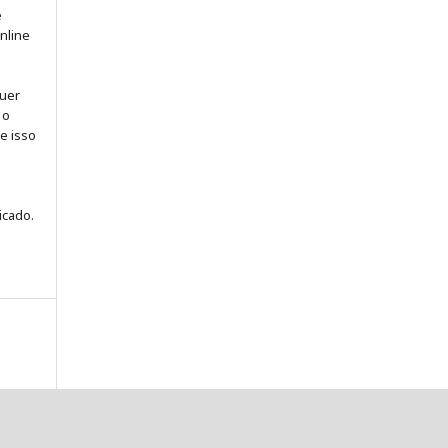
e
online
quer
 o
ue isso
icado.