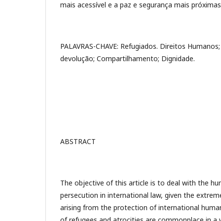
mais acessível e a paz e segurança mais próximas
PALAVRAS-CHAVE: Refugiados. Direitos Humanos; D
devolução; Compartilhamento; Dignidade.
ABSTRACT
The objective of this article is to deal with the h
persecution in international law, given the extrem
arising from the protection of international huma
of refugees and atrocities are commonplace in a 