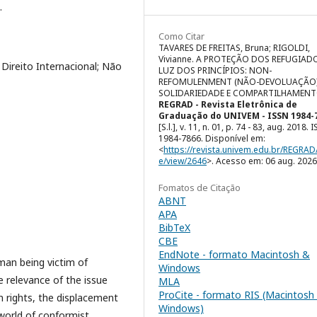
.
Como Citar
TAVARES DE FREITAS, Bruna; RIGOLDI,
Vivianne. A PROTEÇÃO DOS REFUGIAD
ireito Internacional; Não
LUZ DOS PRINCÍPIOS: NON-
REFOMULENMENT (NÃO-DEVOLUAÇÃO)
SOLIDARIEDADE E COMPARTILHAMENT
REGRAD - Revista Eletrônica de
Graduação do UNIVEM - ISSN 1984-
[S.l.], v. 11, n. 01, p. 74 - 83, aug. 2018. 
1984-7866. Disponível em:
<
https://revista.univem.edu.br/REGRAD/
e/view/2646
>. Acesso em: 06 aug. 2026
Fomatos de Citação
ABNT
APA
BibTeX
CBE
EndNote - formato Macintosh &
uman being victim of
Windows
e relevance of the issue
MLA
ProCite - formato RIS (Macintosh
n rights, the displacement
Windows)
world of conformist