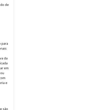
odo de
o para
onais
iva da
icada
icar em
 ou
 com
ria e
 e são