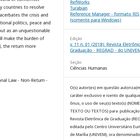
RefWorks
thy countries to resolve
Turabian
Reference Manager - formato RIS
acerbates the crisis and
(somente para Windows)
tional politics, peace and
 but as an unquestionable
ill make the burden of
Edição
v. 11 n. 01 (2018): Revista Eletrôni
l, the return more
Graduação - REGRAD - do UNIVE
Seção
Ciências Humanas
nal Law - Non-Return -
O(s) autor(es) em questão autoriza(m
caráter exclusivo e isento de qualqu
ônus, o uso de seu(s) texto(s) (NOM
TEXTO OU TEXTOS) para publicação
Revista Eletrônica de Graduação (RE
editada pelo Centro Universitário Eur
de Marília (UNIVEM), ora denominado