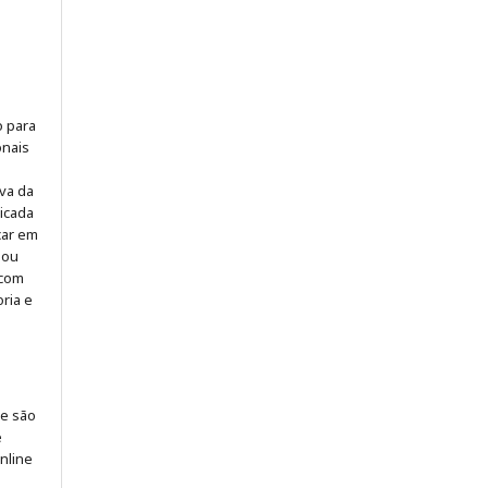
o para
onais
iva da
icada
icar em
 ou
 com
ria e
 e são
e
online