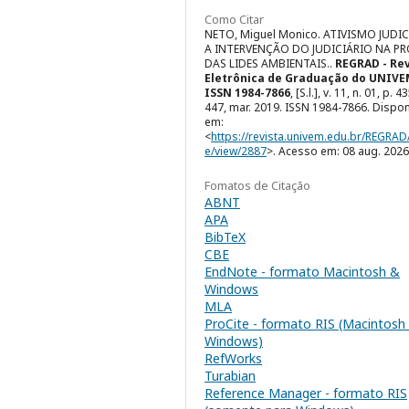
Como Citar
NETO, Miguel Monico. ATIVISMO JUDIC
A INTERVENÇÃO DO JUDICIÁRIO NA P
DAS LIDES AMBIENTAIS..
REGRAD - Rev
Eletrônica de Graduação do UNIVE
ISSN 1984-7866
, [S.l.], v. 11, n. 01, p. 43
447, mar. 2019. ISSN 1984-7866. Dispon
em:
<
https://revista.univem.edu.br/REGRAD/
e/view/2887
>. Acesso em: 08 aug. 2026
Fomatos de Citação
ABNT
APA
BibTeX
CBE
EndNote - formato Macintosh &
Windows
MLA
ProCite - formato RIS (Macintosh
Windows)
RefWorks
Turabian
Reference Manager - formato RIS