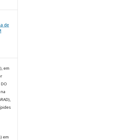
ca de
M
), em
er
E DO
 na
GRAD),
ípides
s) em