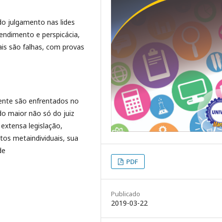
do julgamento nas lides
rendimento e perspicácia,
ais são falhas, com provas
ente são enfrentados no
do maior não só do juiz
extensa legislação,
tos metaindividuais, sua
de
PDF
Publicado
2019-03-22