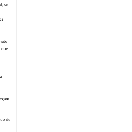
l, se
os
mato,
a que
la
neçam
odo de