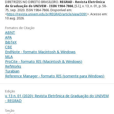
DIRETRIZES NO DIREITO BRASILEIRO.
REGRAD - Revista Eletrônica
de Graduação do UNIVEM - ISSN 1984-7866
, [S.l.], v. 13, n. 01, p. 58-
75, sep. 2020. ISSN 1984-7866. Disponível em:
<
https://revista.univem.edu.br/REGRAD/article/view/3091
>. Acesso em:
10 aug. 2026.
Fomatos de Citação
ABNT
APA
BibTeX
CBE
EndNote - formato Macintosh & Windows
MLA
ProCite - formato RIS (Macintosh & Windows)
RefWorks
Turabian
Reference Manager - formato RIS (somente para Windows)
Edição
v. 13 n. 01 (2020): Revista Eletrônica de Graduação do UNIVEM
- REGRAD
Seção