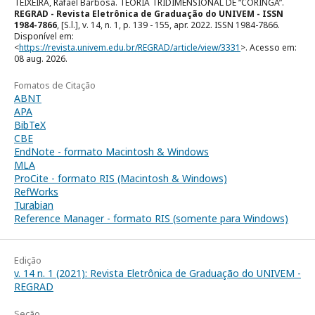
TEIXEIRA, Rafael Barbosa. TEORIA TRIDIMENSIONAL DE “CORINGA”.
REGRAD - Revista Eletrônica de Graduação do UNIVEM - ISSN
1984-7866
, [S.l.], v. 14, n. 1, p. 139 - 155, apr. 2022. ISSN 1984-7866.
Disponível em:
<
https://revista.univem.edu.br/REGRAD/article/view/3331
>. Acesso em:
08 aug. 2026.
Fomatos de Citação
ABNT
APA
BibTeX
CBE
EndNote - formato Macintosh & Windows
MLA
ProCite - formato RIS (Macintosh & Windows)
RefWorks
Turabian
Reference Manager - formato RIS (somente para Windows)
Edição
v. 14 n. 1 (2021): Revista Eletrônica de Graduação do UNIVEM -
REGRAD
Seção