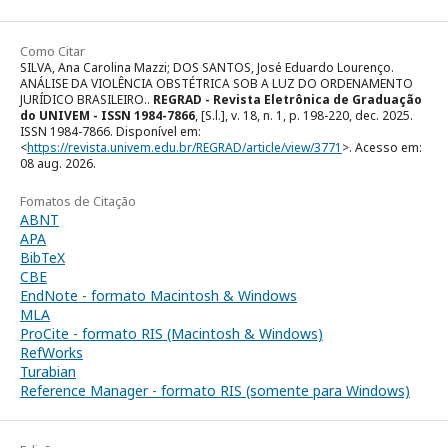
Como Citar
SILVA, Ana Carolina Mazzi; DOS SANTOS, José Eduardo Lourenço.
ANÁLISE DA VIOLÊNCIA OBSTÉTRICA SOB A LUZ DO ORDENAMENTO
JURÍDICO BRASILEIRO..
REGRAD - Revista Eletrônica de Graduação
do UNIVEM - ISSN 1984-7866
, [S.l.], v. 18, n. 1, p. 198-220, dec. 2025.
ISSN 1984-7866. Disponível em:
<
https://revista.univem.edu.br/REGRAD/article/view/3771
>. Acesso em:
08 aug. 2026.
Fomatos de Citação
ABNT
APA
BibTeX
CBE
EndNote - formato Macintosh & Windows
MLA
ProCite - formato RIS (Macintosh & Windows)
RefWorks
Turabian
Reference Manager - formato RIS (somente para Windows)