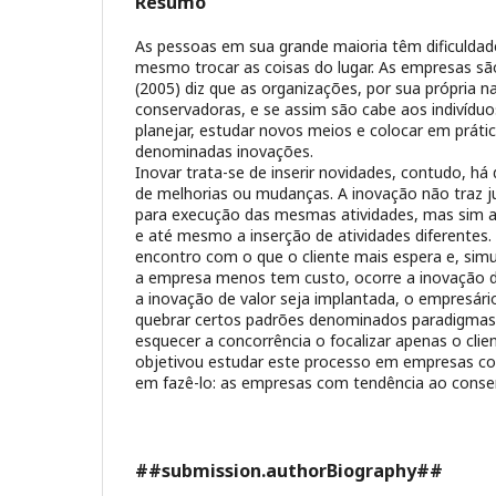
Resumo
As pessoas em sua grande maioria têm dificuldad
mesmo trocar as coisas do lugar. As empresas s
(2005) diz que as organizações, por sua própria n
conservadoras, e se assim são cabe aos indivíduo
planejar, estudar novos meios e colocar em práti
denominadas inovações.
Inovar trata-se de inserir novidades, contudo, há 
de melhorias ou mudanças. A inovação não traz j
para execução das mesmas atividades, mas sim a 
e até mesmo a inserção de atividades diferentes.
encontro com o que o cliente mais espera e, si
a empresa menos tem custo, ocorre a inovação de
a inovação de valor seja implantada, o empresári
quebrar certos padrões denominados paradigmas
esquecer a concorrência o focalizar apenas o clie
objetivou estudar este processo em empresas co
em fazê-lo: as empresas com tendência ao conse
##submission.authorBiography##