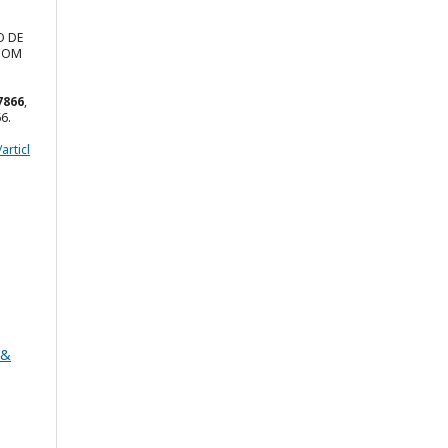
O DE
 COM
7866
,
66.
articl
 &