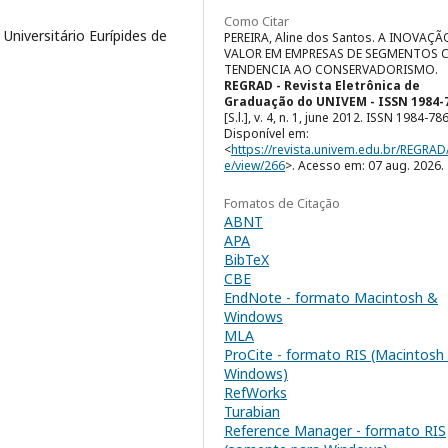
Como Citar
niversitário Eurípides de
PEREIRA, Aline dos Santos. A INOVAÇÃ
VALOR EM EMPRESAS DE SEGMENTOS
TENDENCIA AO CONSERVADORISMO.
REGRAD - Revista Eletrônica de
Graduação do UNIVEM - ISSN 1984-
[S.l.], v. 4, n. 1, june 2012. ISSN 1984-78
Disponível em:
<
https://revista.univem.edu.br/REGRAD/
e/view/266
>. Acesso em: 07 aug. 2026.
Fomatos de Citação
ABNT
APA
BibTeX
CBE
EndNote - formato Macintosh &
Windows
MLA
ProCite - formato RIS (Macintosh
Windows)
RefWorks
Turabian
Reference Manager - formato RIS