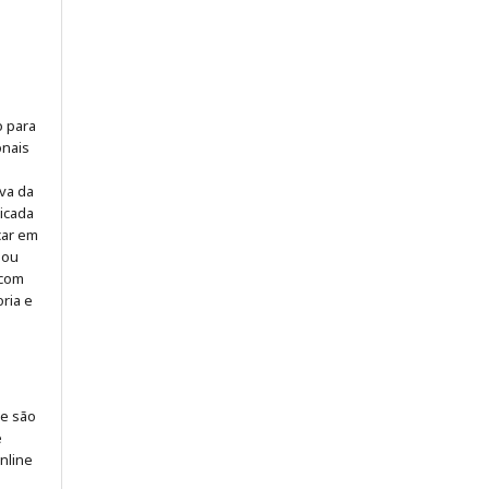
o para
onais
iva da
icada
icar em
 ou
 com
ria e
 e são
e
online