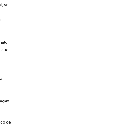
l, se
os
mato,
a que
la
neçam
odo de