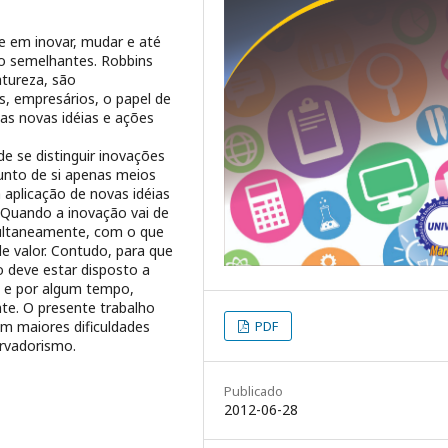
e em inovar, mudar e até
ão semelhantes. Robbins
atureza, são
s, empresários, o papel de
cas novas idéias e ações
de se distinguir inovações
unto de si apenas meios
aplicação de novas idéias
 Quando a inovação vai de
multaneamente, com o que
 valor. Contudo, para que
o deve estar disposto a
 e por algum tempo,
nte. O presente trabalho
m maiores dificuldades
PDF
rvadorismo.
Publicado
2012-06-28