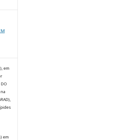
VEM
), em
er
E DO
 na
GRAD),
ípides
s) em