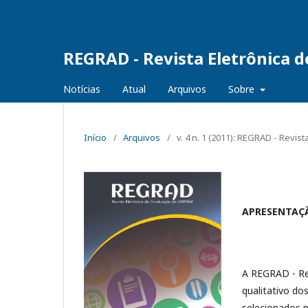
REGRAD - Revista Eletrônica 
Notícias
Atual
Arquivos
Sobre
Início
/
Arquivos
/
v. 4 n. 1 (2011): REGRAD - Revi
APRESENTA
A REGRAD - Re
qualitativo do
selecionados p