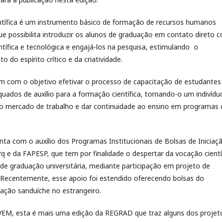
entífica é um instrumento básico de formação de recursos humanos
que possibilita introduzir os alunos de graduação em contato direto 
entífica e tecnológica e engajá-los na pesquisa, estimulando o
 do espírito crítico e da criatividade.
m com o objetivo efetivar o processo de capacitação de estudantes
ados de auxílio para a formação científica, tornando-o um indivídu
 no mercado de trabalho e dar continuidade ao ensino em programas 
ta com o auxílio dos Programas Institucionais de Bolsas de Iniciaç
 e da FAPESP, que tem por finalidade o despertar da vocação cientí
 de graduação universitária, mediante participação em projeto de
. Recentemente, esse apoio foi estendido oferecendo bolsas do
uação sanduíche no estrangeiro.
IVEM, esta é mais uma edição da REGRAD que traz alguns dos projet