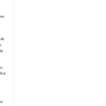
com
 de
o
de
ão
fica
os