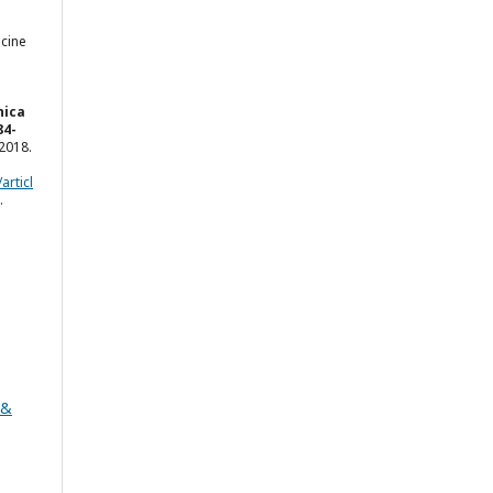
cine
nica
84-
. 2018.
articl
.
 &