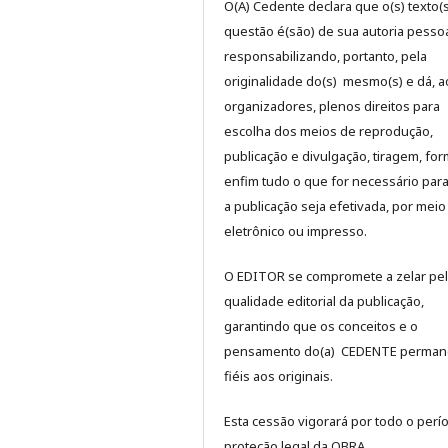
O(A) Cedente declara que o(s) texto(
questão é(são) de sua autoria pessoa
responsabilizando, portanto, pela
originalidade do(s) mesmo(s) e dá, a
organizadores, plenos direitos para
escolha dos meios de reprodução,
publicação e divulgação, tiragem, for
enfim tudo o que for necessário par
a publicação seja efetivada, por meio
eletrônico ou impresso.
O EDITOR se compromete a zelar pe
qualidade editorial da publicação,
garantindo que os conceitos e o
pensamento do(a) CEDENTE perma
fiéis aos originais.
Esta cessão vigorará por todo o perí
proteção legal da OBRA.