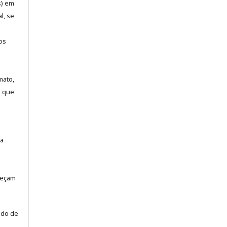
s) em
l, se
os
mato,
a que
la
neçam
odo de