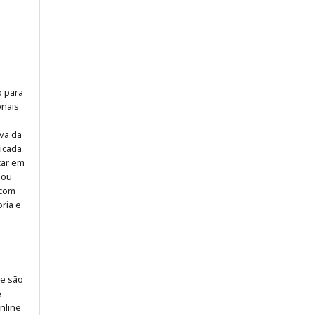
o para
onais
iva da
icada
icar em
 ou
 com
ria e
 e são
e
online