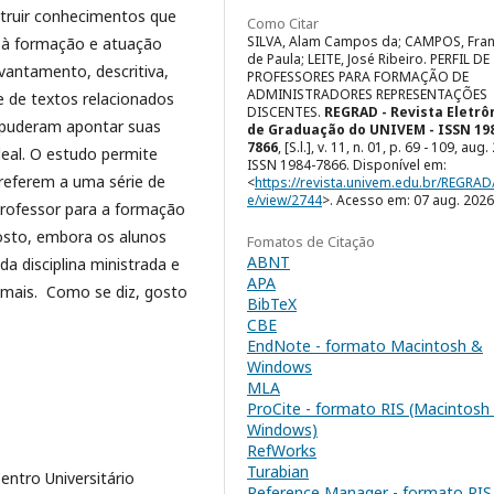
nstruir conhecimentos que
Como Citar
SILVA, Alam Campos da; CAMPOS, Fran
 à formação e atuação
de Paula; LEITE, José Ribeiro. PERFIL DE
evantamento, descritiva,
PROFESSORES PARA FORMAÇÃO DE
ADMINISTRADORES REPRESENTAÇÕES
se de textos relacionados
DISCENTES.
REGRAD - Revista Eletrô
 puderam apontar suas
de Graduação do UNIVEM - ISSN 19
7866
, [S.l.], v. 11, n. 01, p. 69 - 109, aug
deal. O estudo permite
ISSN 1984-7866. Disponível em:
referem a uma série de
<
https://revista.univem.edu.br/REGRAD/
e/view/2744
>. Acesso em: 07 aug. 2026
professor para a formação
sto, embora os alunos
Fomatos de Citação
ABNT
 disciplina ministrada e
APA
 mais. Como se diz, gosto
BibTeX
CBE
EndNote - formato Macintosh &
Windows
MLA
ProCite - formato RIS (Macintosh
Windows)
RefWorks
Turabian
ntro Universitário
Reference Manager - formato RIS