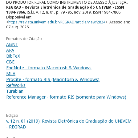
DO PRODUTOR RURAL COMO INSTRUMENTO DE ACESSO À JUSTIÇA..
REGRAD - Revista Eletrônica de Graduação do UNIVEM - ISSN
1984-7866
, [S.l.], v. 12, n. 01, p. 79 - 95, nov. 2019. ISSN 1984-7866.
Disponível em:
<
https://revista.univem.edu.br/REGRAD/article/view/2824
>. Acesso em:
07 aug. 2026.
Fomatos de Citação
ABNT
APA
BibTeX
CBE
EndNote - formato Macintosh & Windows
MLA
ProCite - formato RIS (Macintosh & Windows)
RefWorks
Turabian
Reference Manager - formato RIS (somente para Windows)
Edição
v. 12 n. 01 (2019): Revista Eletrônica de Graduação do UNIVEM
- REGRAD