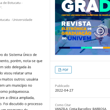
a de Botucatu -
".
otucatu - Universidade
ivo do Sistema Único de
mento, porém, nota-se que
tem sido delegada às
PDF
do visou relatar uma
 muitos outros: usuária
 em um município no
Publicado
2022-04-27
 como poliqueixosa.
re a clínica ampliada,
o. Foi discutido o processo
Como Citar
VANZELA, Cintia Barcellos; BARBOSA,
de um programa de