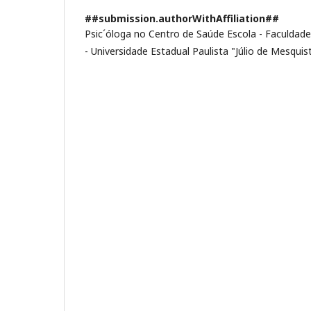
##submission.authorWithAffiliation##
Psic´óloga no Centro de Saúde Escola - Faculdad
- Universidade Estadual Paulista "Júlio de Mesquist