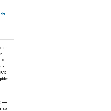
a de
), em
er
E DO
 na
GRAD),
ípides
s) em
l, se