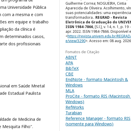
Guilherme Correa; NOGUEIRA, Cintia
uma Universidade Pública
Aparecida de Oliveira. Acolhimento, vín
suas potencialidades: uma experiência
ram com a mesma e com
transformadora..
REGRAD - Revista
sões em equipe e trabalho
Eletrônica de Graduação do UNIVE
ISSN 1984-7866
, [S.l.], v. 14, n. 1, p. 19 
liação da clínica é
apr. 2022. ISSN 1984-7866. Disponível 
 em determinados casos,
<
https://revista.univem.edu.br/REGRAD/
e/view/3290
>. Acesso em: 08 aug. 2026
parte dos profissionais
Fomatos de Citação
ABNT
APA
BibTeX
CBE
EndNote - formato Macintosh &
Windows
ssional em Saúde Mnetal
MLA
ade Estadual Paulista
ProCite - formato RIS (Macintosh
Windows)
RefWorks
Turabian
Reference Manager - formato RIS
ldade de Medicina de
(somente para Windows)
e Mesquita Filho".