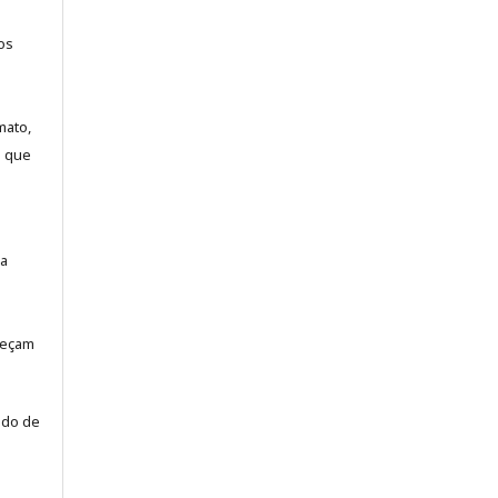
os
mato,
a que
la
neçam
odo de