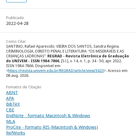
Publicado
2022-04-28
Como Citar
SANTINO, Rafael Aparecido; VIEIRA DOS SANTOS, Sandra Regina.
CRIMINOLOGIA, DIREITO PENAL E LITERATURA: “OS MISERÁVEIS E AS
CRIANÇAS LADRONAS”.
REGRAD - Revista Eletrônica de Graduação
do UNIVEM - ISSN 1984-7866
, [S.l.], v. 14, n. 1, p. 34 - 50, apr. 2022.
ISSN 1984-7866. Disponível em:
<
https://revista.univem.edu.br/REGRAD/article/view/3423
>. Acesso em:
08 aug. 2026.
Fomatos de Citação
ABNT
APA
BibTeX
CBE
EndNote - formato Macintosh & Windows
MLA
ProCite - formato RIS (Macintosh & Windows)
RefWorks