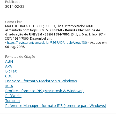
Publicado
2014-02-22
Como Citar
MACEDO, RAFAEL LUIZ DE; FUSCO, Elvis. Interpretador AIML
alimentado com tags HTML5.
REGRAD - Revista Eletrônica de
Graduação do UNIVEM - ISSN 1984-7866
, [S.l.], v. 6, n. 1, feb. 2014.
ISSN 1984-7866. Disponível em:
<
https://revista.univem.edu.br/REGRAD/article/view/430
>. Acesso em:
06 aug. 2026.
Fomatos de Citação
ABNT
APA
BibTeX
CBE
EndNote - formato Macintosh & Windows
MLA
ProCite - formato RIS (Macintosh & Windows)
RefWorks
Turabian
Reference Manager - formato RIS (somente para Windows)