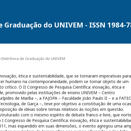
de Graduação do UNIVEM - ISSN 1984-
sta Eletrônica de Graduação do UNIVEM
novação, ética e sustentabilidade, que se tornaram imperativas para
azer humano na contemporaneidade, podem se tornar objeto de um
 crítico. O II Congresso de Pesquisa Científica: inovação, ética e
de, promovido pelas instituições de ensino UNIVEM – Centro
Eurípides de Marília –, a FAJOPA – Faculdade João Paulo II – e a FATE
ecnologia, de Garça –, teve por objetivo a constituição de uma oca
oposição de ideias sobre temas relativos às noções em questão.
struturado com o mesmo espírito de debate franco e livre, que nort
o I Congresso de Pesquisa Científica: inovação, ética e sustentabilid
011, mas expandido em suas dimensões, o evento agregou uma am