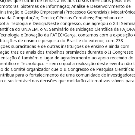
ições que tratam de temas afins aos cursos oferecidos pelas três
promotoras: Sistemas de Informação; Análise e Desenvolvimento de
nistração e Gestão Empresarial (Processos Gerenciais); Mecatrônic
ência da Computação; Direito; Ciências Contábeis; Engenharia de
sofia; Teologia e Design.Neste congresso, que agregou o XIII Seminá
ientífica do UNIVEM, o VI Seminário de Iniciação Científica da FAJOPA
ecnologia e Inovação da FATEC/Garça, contamos com a exposição 
ituições de ensino e pesquisa do Brasil e do exterior, com 238
ições supracitadas e de outras instituições de ensino e ainda com
ação traz os anais dos trabalhos premiados durante o II Congresso 
esentação é também o lugar de agradecimento ao apoio recebido do
ntífico e Tecnológico – sem o qual a realização deste evento não t
 do Comitê organizador que o II Congresso de Pesquisa Científica:
contribua para o fortalecimento de uma comunidade de investigadore
ico e sustentável nas decisões que moldarão alternativas viáveis para