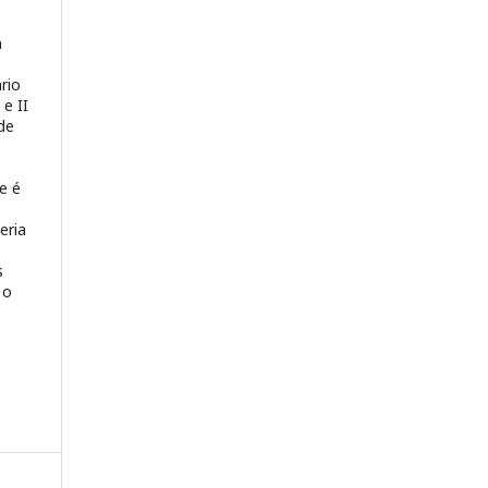
a
rio
 e II
de
e é
eria
s
 o