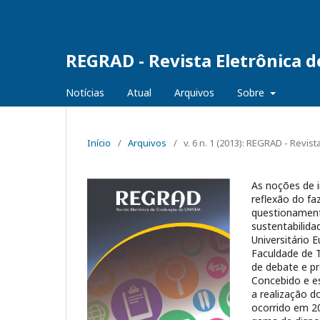
REGRAD - Revista Eletrônica 
Notícias
Atual
Arquivos
Sobre
Início
/
Arquivos
/
v. 6 n. 1 (2013): REGRAD - Revi
As noções de i
reflexão do f
questionamento
sustentabilida
Universitário 
Faculdade de T
de debate e pr
Concebido e e
a realização d
ocorrido em 2