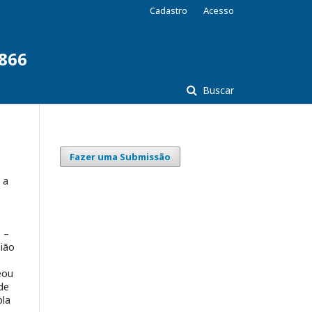
Cadastro
Acesso
7866
Buscar
Fazer uma Submissão
 a
C –
sião
eou
ade
pla