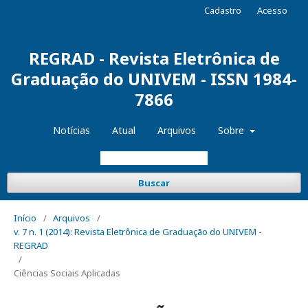
Cadastro
Acesso
REGRAD - Revista Eletrônica de
Graduação do UNIVEM - ISSN 1984-
7866
Notícias
Atual
Arquivos
Sobre
Buscar
Início
/
Arquivos
/
v. 7 n. 1 (2014): Revista Eletrônica de Graduação do UNIVEM -
REGRAD
/
Ciências Sociais Aplicadas