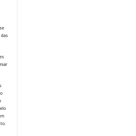
-se
 das
es
miar
s
no
o
elo
ram
to.