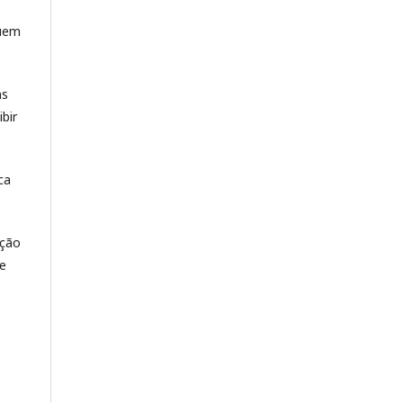
quem
ns
bir
ca
ação
de