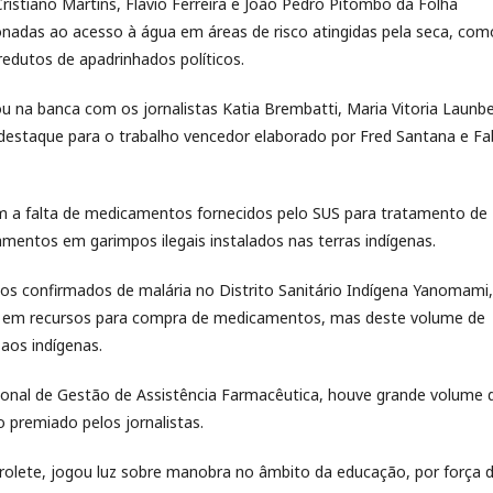
Cristiano Martins, Flávio Ferreira e João Pedro Pitombo da Folha
nadas ao acesso à água em áreas de risco atingidas pela seca, com
redutos de apadrinhados políticos.
 na banca com os jornalistas Katia Brembatti, Maria Vitoria Launbe
, destaque para o trabalho vencedor elaborado por Fred Santana e Fa
 a falta de medicamentos fornecidos pelo SUS para tratamento de
mentos em garimpos ilegais instalados nas terras indígenas.
s confirmados de malária no Distrito Sanitário Indígena Yanomami,
ais em recursos para compra de medicamentos, mas deste volume de
 aos indígenas.
ional de Gestão de Assistência Farmacêutica, houve grande volume 
 premiado pelos jornalistas.
Farolete, jogou luz sobre manobra no âmbito da educação, por força 