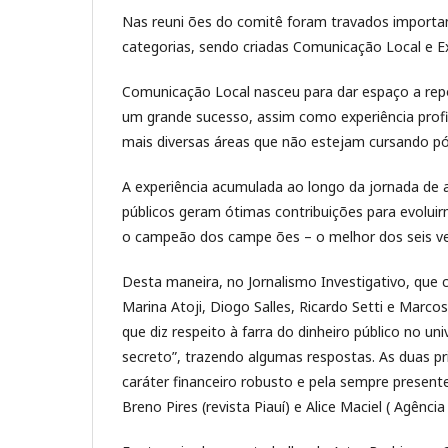
Nas reuni ões do comitê foram travados importan
categorias, sendo criadas Comunicação Local e Ex
Comunicação Local nasceu para dar espaço a rep
um grande sucesso, assim como experiência profissi
mais diversas áreas que não estejam cursando p
A experiência acumulada ao longo da jornada de a
públicos geram ótimas contribuições para evolui
o campeão dos campe ões – o melhor dos seis v
Desta maneira, no Jornalismo Investigativo, que 
Marina Atoji, Diogo Salles, Ricardo Setti e Mar
que diz respeito à farra do dinheiro público no
secreto”, trazendo algumas respostas. As duas pr
caráter financeiro robusto e pela sempre present
Breno Pires (revista Piauí) e Alice Maciel ( Agênc