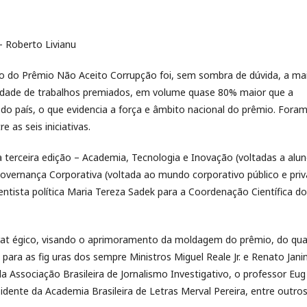
- Roberto Livianu
ão do Prêmio Não Aceito Corrupção foi, sem sombra de dúvida, a ma
sidade de trabalhos premiados, em volume quase 80% maior que a
 do país, o que evidencia a força e âmbito nacional do prêmio. Fora
e as seis iniciativas.
a terceira edição – Academia, Tecnologia e Inovação (voltadas a alu
Governança Corporativa (voltada ao mundo corporativo público e pri
entista política Maria Tereza Sadek para a Coordenação Científica do
trat égico, visando o aprimoramento da moldagem do prêmio, do qua
ara as fig uras dos sempre Ministros Miguel Reale Jr. e Renato Jani
 da Associação Brasileira de Jornalismo Investigativo, o professor Eug
idente da Academia Brasileira de Letras Merval Pereira, entre outros