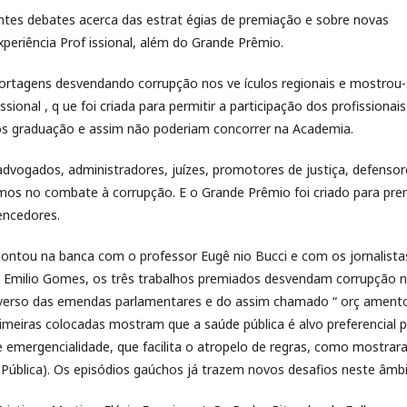
tes debates acerca das estrat égias de premiação e sobre novas
periência Prof issional, além do Grande Prêmio.
ortagens desvendando corrupção nos ve ículos regionais e mostrou
onal , q ue foi criada para permitir a participação dos profissionais
ós graduação e assim não poderiam concorrer na Academia.
dvogados, administradores, juízes, promotores de justiça, defensor
rmos no combate à corrupção. E o Grande Prêmio foi criado para pre
encedores.
contou na banca com o professor Eugê nio Bucci e com os jornalista
cos Emilio Gomes, os três trabalhos premiados desvendam corrupção 
 universo das emendas parlamentares e do assim chamado “ orç ament
imeiras colocadas mostram que a saúde pública é alvo preferencial p
e emergencialidade, que facilita o atropelo de regras, como mostra
ia Pública). Os episódios gaúchos já trazem novos desafios neste âmbi