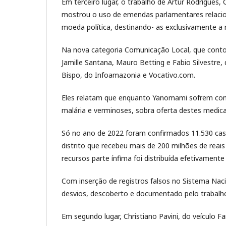
Em terceiro lugar, o trabalho de Artur Rodrigues, 
mostrou o uso de emendas parlamentares relacio
moeda política, destinando- as exclusivamente a 
Na nova categoria Comunicação Local, que contou
Jamille Santana, Mauro Betting e Fabio Silvestre
Bispo, do Infoamazonia e Vocativo.com.
Eles relatam que enquanto Yanomami sofrem com
malária e verminoses, sobra oferta destes medica
Só no ano de 2022 foram confirmados 11.530 caso
distrito que recebeu mais de 200 milhões de re
recursos parte ínfima foi distribuída efetivamente
Com inserção de registros falsos no Sistema Nac
desvios, descoberto e documentado pelo trabalho
Em segundo lugar, Christiano Pavini, do veículo 