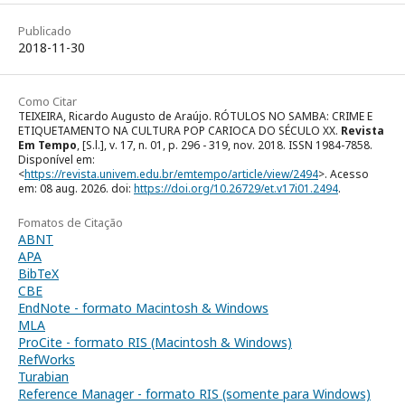
Publicado
2018-11-30
Como Citar
TEIXEIRA, Ricardo Augusto de Araújo. RÓTULOS NO SAMBA: CRIME E
ETIQUETAMENTO NA CULTURA POP CARIOCA DO SÉCULO XX.
Revista
Em Tempo
, [S.l.], v. 17, n. 01, p. 296 - 319, nov. 2018. ISSN 1984-7858.
Disponível em:
<
https://revista.univem.edu.br/emtempo/article/view/2494
>. Acesso
em: 08 aug. 2026. doi:
https://doi.org/10.26729/et.v17i01.2494
.
Fomatos de Citação
ABNT
APA
BibTeX
CBE
EndNote - formato Macintosh & Windows
MLA
ProCite - formato RIS (Macintosh & Windows)
RefWorks
Turabian
Reference Manager - formato RIS (somente para Windows)