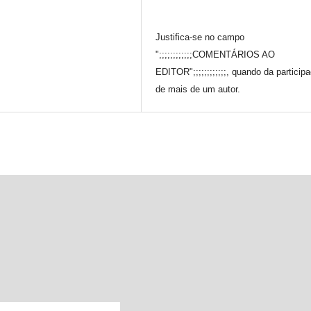
Justifica-se no campo
";;;;;;;;;;;;COMENTÁRIOS AO
EDITOR";;;;;;;;;;;;, quando da particip
de mais de um autor.