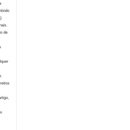
a
ntindo
a)
nais.
do de
s
lquer
e
reitos
rtigo,
mo