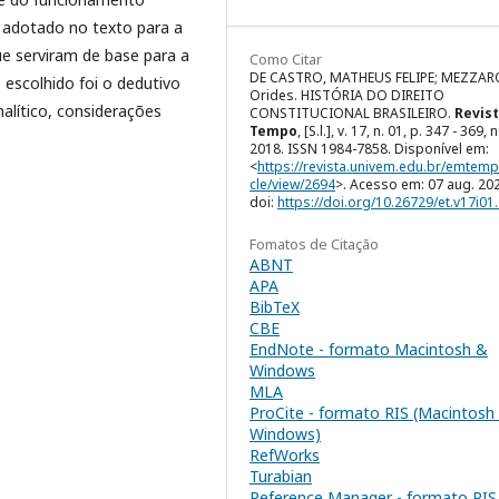
o adotado no texto para a
ue serviram de base para a
Como Citar
DE CASTRO, MATHEUS FELIPE; MEZZAR
escolhido foi o dedutivo
Orides. HISTÓRIA DO DIREITO
nalítico, considerações
CONSTITUCIONAL BRASILEIRO.
Revis
Tempo
, [S.l.], v. 17, n. 01, p. 347 - 369, 
2018. ISSN 1984-7858. Disponível em:
<
https://revista.univem.edu.br/emtemp
cle/view/2694
>. Acesso em: 07 aug. 20
doi:
https://doi.org/10.26729/et.v17i01
Fomatos de Citação
ABNT
APA
BibTeX
CBE
EndNote - formato Macintosh &
Windows
MLA
ProCite - formato RIS (Macintosh
Windows)
RefWorks
Turabian
Reference Manager - formato RIS