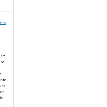
ista
) em
, se
s
colha
s de
gem,
io