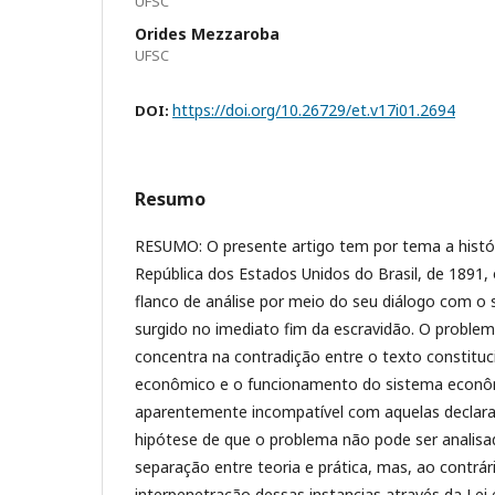
UFSC
Orides Mezzaroba
UFSC
https://doi.org/10.26729/et.v17i01.2694
DOI:
Resumo
RESUMO: O presente artigo tem por tema a histór
República dos Estados Unidos do Brasil, de 1891,
flanco de análise por meio do seu diálogo com 
surgido no imediato fim da escravidão. O problem
concentra na contradição entre o texto constituci
econômico e o funcionamento do sistema econô
aparentemente incompatível com aquelas declara
hipótese de que o problema não pode ser analis
separação entre teoria e prática, mas, ao contrá
interpenetração dessas instancias através da Le