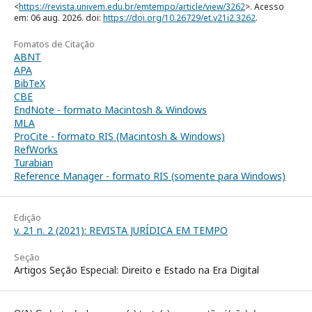
<
https://revista.univem.edu.br/emtempo/article/view/3262
>. Acesso
em: 06 aug. 2026. doi:
https://doi.org/10.26729/et.v21i2.3262
.
Fomatos de Citação
ABNT
APA
BibTeX
CBE
EndNote - formato Macintosh & Windows
MLA
ProCite - formato RIS (Macintosh & Windows)
RefWorks
Turabian
Reference Manager - formato RIS (somente para Windows)
Edição
v. 21 n. 2 (2021): REVISTA JURÍDICA EM TEMPO
Seção
Artigos Seção Especial: Direito e Estado na Era Digital