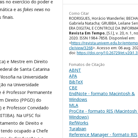
is no exercício do poder e
rmática e as
fakes news
no
Como Citar
finais.
RODRIGUES, Horácio Wanderlei; BECHA
Gabriela Natacha; GRUBBA, Leilane Serr
ERA DIGITAL E CONTROLE DA INFORM
Revista Em Tempo
, [S.l.], v. 20, n. 1, n
2020. ISSN 1984-7858. Disponível em:
<
https://revista.univem.edu.br/emtemp
cle/view/3268
>. Acesso em: 06 aug. 20
doi:
https://doi.org/10.26729/et.v20i1.
ica) e Mestre em Direito
Fomatos de Citação
 Federal de Santa Catarina
ABNT
APA
losofia na Universidade
BibTeX
ção na Universidade
CBE
te é Professor Permanente
EndNote - formato Macintosh &
Windows
m Direito (PPGD) do
MLA
M) e Professor Convidado
ProCite - formato RIS (Macintosh
RITIBA). Na UFSC foi
Windows)
RefWorks
rtamento de Direito e
Turabian
 tendo ocupado a Chefe
Reference Manager - formato RIS