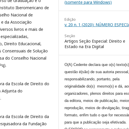
rso de Graduação e o
(somente para Windows)
nstituto Iberomericano de
selho Nacional de
Edição
 e da Associação
v. 20 n. 1 (2020): NÚMERO ESPECI
iversos livros e mais de
Seção
especializadas,
Artigos Seção Especial: Direito e
, Direito Educacional,
Estado na Era Digital
s Consensuais de Solução
isa do Conselho Nacional
Pq).
O(A) Cedente declara que o(s) texto(s
questão é(são) de sua autoria pessoal
responsabilizando, portanto, pela
ra da Escola de Direito do
originalidade do(s) mesmo(s) e dá, ao
 Adjunta do
organizadores, plenos direitos para es
.
da editora, meios de publicação, meio
reprodução, meios de divulgação, tira
formato, enfim tudo o que for necessár
ra da Escola de Direito da
para que a publicação seja efetivada.
squisadora da Fundação