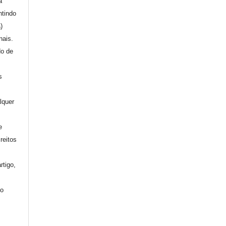
a
ntindo
a)
nais.
do de
s
lquer
e
reitos
rtigo,
mo