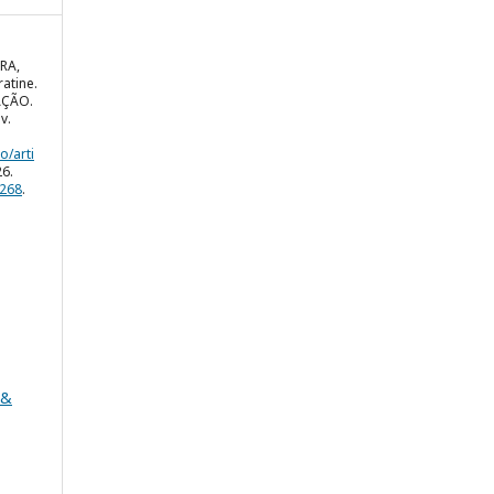
RA,
atine.
AÇÃO.
ov.
o/arti
26.
3268
.
 &