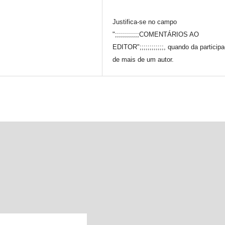
Justifica-se no campo
";;;;;;;;;;;;COMENTÁRIOS AO
EDITOR";;;;;;;;;;;;, quando da particip
de mais de um autor.