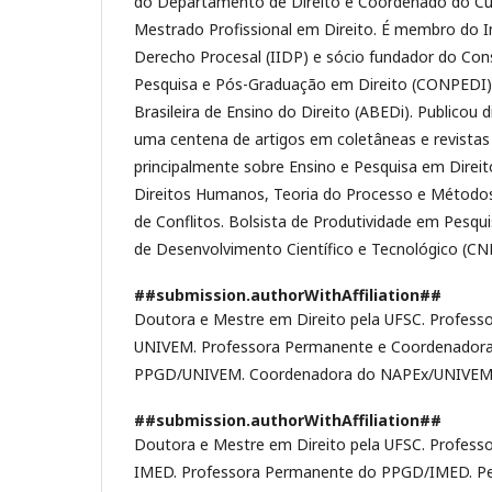
do Departamento de Direito e Coordenado do Cu
Mestrado Profissional em Direito. É membro do I
Derecho Procesal (IIDP) e sócio fundador do Con
Pesquisa e Pós-Graduação em Direito (CONPEDI)
Brasileira de Ensino do Direito (ABEDi). Publicou d
uma centena de artigos em coletâneas e revistas 
principalmente sobre Ensino e Pesquisa em Direito
Direitos Humanos, Teoria do Processo e Método
de Conflitos. Bolsista de Produtividade em Pesqu
de Desenvolvimento Científico e Tecnológico (CN
##submission.authorWithAffiliation##
Doutora e Mestre em Direito pela UFSC. Professo
UNIVEM. Professora Permanente e Coordenadora
PPGD/UNIVEM. Coordenadora do NAPEx/UNIVEM
##submission.authorWithAffiliation##
Doutora e Mestre em Direito pela UFSC. Professo
IMED. Professora Permanente do PPGD/IMED. Pe