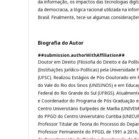
da informação, os impactos das tecnologias digita
da democracia, a lógica racional utilizada na info
Brasil. Finalmente, tece-se algumas considerações 
Biografia do Autor
##submission.authorWithAffiliation##
Doutor em Direito (Filosofia do Direito e da Polít
(Instituições Jurídico-Políticas) pela Universidade
(UFSC). Realizou Estágios de Pós-Doutorado em Fi
do Vale do Rio dos Sinos (UNISINOS) e em Educa
Federal do Rio Grande do Sul (UFRGS). Atualmen
e Coordenador do Programa de Pós-Graduação e
Centro Universitário Eurípedes de Marília (UNIVE
do PPGD do Centro Universitário Curitiba (UNICU
Professor Titular de Teoria do Processo do Depa
Professor Permanente do PPGD, de 1991 a 2016,