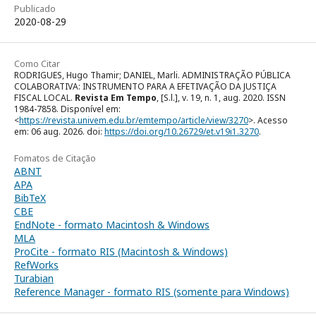
Publicado
2020-08-29
Como Citar
RODRIGUES, Hugo Thamir; DANIEL, Marli. ADMINISTRAÇÃO PÚBLICA
COLABORATIVA: INSTRUMENTO PARA A EFETIVAÇÃO DA JUSTIÇA
FISCAL LOCAL.
Revista Em Tempo
, [S.l.], v. 19, n. 1, aug. 2020. ISSN
1984-7858. Disponível em:
<
https://revista.univem.edu.br/emtempo/article/view/3270
>. Acesso
em: 06 aug. 2026. doi:
https://doi.org/10.26729/et.v19i1.3270
.
Fomatos de Citação
ABNT
APA
BibTeX
CBE
EndNote - formato Macintosh & Windows
MLA
ProCite - formato RIS (Macintosh & Windows)
RefWorks
Turabian
Reference Manager - formato RIS (somente para Windows)