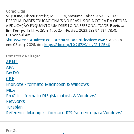
Como Citar
SIQUEIRA, Dirceu Pereira; MOREIRA, Mayume Caires. ANÁLISE DAS
DESIGUALDADES EDUCACIONAIS NO BRASIL SOB A ÓTICA DA OFENSA
À EDUCAÇÃO ENQUANTO UM DIREITO DA PERSONALIDADE.
Revista
Em Tempo
, [S.l.], v. 23, n. 1, p. 25 - 46, dec. 2023. ISSN 1984-7858.
Disponível em:
<
https://revista.univem.edu.br/emtempo/article/view/3546
>. Acesso
em: 08 aug. 2026. doi:
https://doi.org/10.26729/et.v23i1.3546
.
Fomatos de Citação
ABNT
APA
BibTeX
CBE
EndNote - formato Macintosh & Windows
MLA
ProCite - formato RIS (Macintosh & Windows)
RefWorks
Turabian
Reference Manager - formato RIS (somente para Windows)
Edição