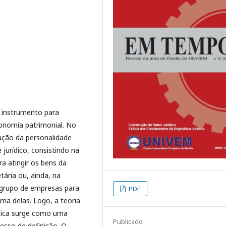
m instrumento para
tonomia patrimonial. No
ação da personalidade
 jurídico, consistindo na
a atingir os bens da
tária ou, ainda, na
 grupo de empresas para
PDF
a delas. Logo, a teoria
ídica surge como uma
Publicado
esso de definição. O