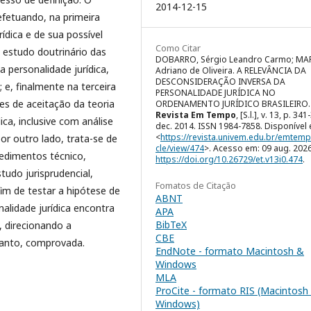
2014-12-15
 efetuando, na primeira
ídica e de sua possível
Como Citar
 estudo doutrinário das
DOBARRO, Sérgio Leandro Carmo; MA
a personalidade jurídica,
Adriano de Oliveira. A RELEVÂNCIA DA
DESCONSIDERAÇÃO INVERSA DA
 e, finalmente na terceira
PERSONALIDADE JURÍDICA NO
es de aceitação da teoria
ORDENAMENTO JURÍDICO BRASILEIRO.
Revista Em Tempo
, [S.l.], v. 13, p. 341
ca, inclusive com análise
dec. 2014. ISSN 1984-7858. Disponível
<
https://revista.univem.edu.br/emtemp
Por outro lado, trata-se de
cle/view/474
>. Acesso em: 09 aug. 2026
cedimentos técnico,
https://doi.org/10.26729/et.v13i0.474
.
tudo jurisprudencial,
Fomatos de Citação
m de testar a hipótese de
ABNT
alidade jurídica encontra
APA
BibTeX
 direcionando a
CBE
rtanto, comprovada.
EndNote - formato Macintosh &
Windows
MLA
ProCite - formato RIS (Macintosh
Windows)