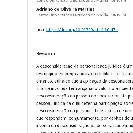
Centro Universitário Eurípides de Marília - UNIVEM
Adriano de Oliveira Martins
Centro Universitário Eurípides de Marília - UNIVEM
https://doi.org/10.26729/et.v13i0.474
DOI:
Resumo
A desconsideração da personalidade jurídica é u
restringir o emprego abusivo ou ludibrioso da au
entanto, atina-se que a aplicação da desconsider
jurídica invertida tem angariado valor no ambiente
desconsideração da pessoa do sócio/acionista par
pessoa jurídica da qual detenha participação socie
desconsideração da personalidade jurídica de um
que respondam, conjuntamente, por débitos de um
inversa da desconsideração da personalidade jur
exceção, cujo delineamento teórico está em proc