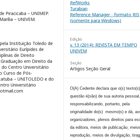
RefWorks
Turabian
de Piracicaba – UNIMEP.
Reference Manager - formato RIS
 Marília – UNIVEM.
(somente para Windows)
Edição
ela Instituição Toledo de
v. 13 (2014): REVISTA EM TEMPO
ersitário Eurípides de
UNIVEM
plinas de Direito
e Graduação em Direito da
Seção
do Centro Universitário
Artigos Seção Geral
do Curso de Pós-
raçatuba – UNITOLEDO e do
tro Universitário
O(A) Cedente declara que o(s) texto(s
hotmail.com
questão é(são) de sua autoria pessoal
responsabilizando, portanto, pela
originalidade do(s) mesmo(s) e dá, ao
organizadores, plenos direitos para es
da editora, meios de publicação, meio
reprodução, meios de divulgação, tira