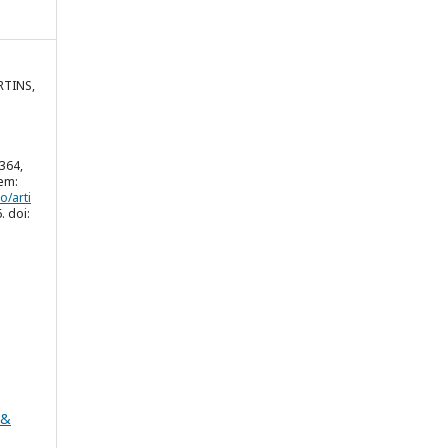
RTINS,
-364,
 em:
o/arti
. doi:
 &