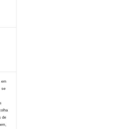
) em
, se
s
colha
s de
gem,