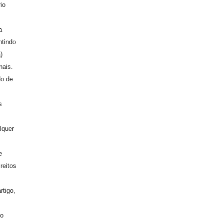
io
a
ntindo
a)
nais.
do de
s
lquer
e
reitos
rtigo,
mo