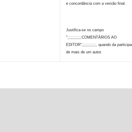
e concordância com a versão final.
Justifica-se no campo
";;;;;;;;;;;;COMENTÁRIOS AO
EDITOR";;;;;;;;;;;;, quando da particip
de mais de um autor.