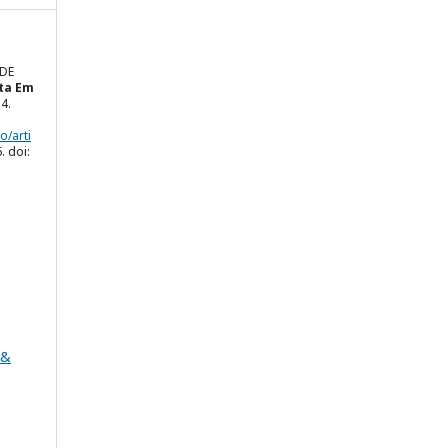
ADE
ta Em
14.
o/arti
. doi:
 &