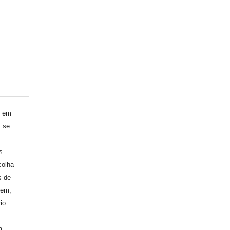
) em
, se
s
colha
s de
gem,
io
a