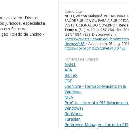
Como Citar
NETO, Wilson Maingué. VERBAS PARA A
ecialista em Direito
SAÚDE PÚBLICA OU PARA A PUBLICID
os Jurídicos, especialista
INSTITUCIONAL DO GOVERNO?.
Revis
ndo em Sistema
Tempo
, [S.l.], v. 13, p. 267-284, dec. 20
uição Toledo de Ensino -
ISSN 1984-7858. Disponível em:
<
https://revista.univem.edu.br/emtemp
cle/view/483
>. Acesso em: 05 aug. 2026
https://doi.org/10.26729/et.v13i0.483
.
Fomatos de Citação
ABNT
APA
BibTeX
CBE
EndNote - formato Macintosh &
Windows
MLA
ProCite - formato RIS (Macintosh
Windows)
RefWorks
Turabian
Reference Manager - formato RIS