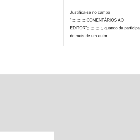
Justifica-se no campo
";;;;;;;;;;;;COMENTÁRIOS AO
EDITOR";;;;;;;;;;;;, quando da particip
de mais de um autor.