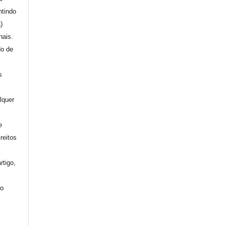
ntindo
a)
nais.
do de
s
lquer
e
reitos
rtigo,
mo