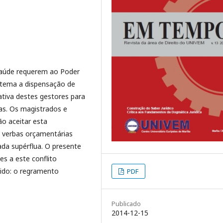
Saúde requerem ao Poder
istema a dispensação de
ativa destes gestores para
bas. Os magistrados e
o aceitar esta
de verbas orçamentárias
da supérflua. O presente
s a este conflito
ido: o regramento
PDF
Publicado
2014-12-15