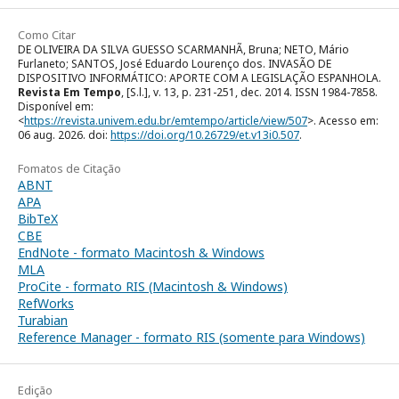
Como Citar
DE OLIVEIRA DA SILVA GUESSO SCARMANHÃ, Bruna; NETO, Mário
Furlaneto; SANTOS, José Eduardo Lourenço dos. INVASÃO DE
DISPOSITIVO INFORMÁTICO: APORTE COM A LEGISLAÇÃO ESPANHOLA.
Revista Em Tempo
, [S.l.], v. 13, p. 231-251, dec. 2014. ISSN 1984-7858.
Disponível em:
<
https://revista.univem.edu.br/emtempo/article/view/507
>. Acesso em:
06 aug. 2026. doi:
https://doi.org/10.26729/et.v13i0.507
.
Fomatos de Citação
ABNT
APA
BibTeX
CBE
EndNote - formato Macintosh & Windows
MLA
ProCite - formato RIS (Macintosh & Windows)
RefWorks
Turabian
Reference Manager - formato RIS (somente para Windows)
Edição