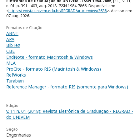
Eletrônica de Graduação do UNIVEM - ISSN 1984-7866
, [S.l.], v. 11,
n. 01, p. 391 - 403, aug. 2018. ISSN 1984-7866. Disponível em:
<
https://revista.univem.edu.br/REGRAD/article/view/2638
>. Acesso em:
07 aug. 2026.
Fomatos de Citação
ABNT
APA
BibTeX
CBE
EndNote - formato Macintosh & Windows
MLA
ProCite - formato RIS (Macintosh & Windows)
RefWorks
Turabian
Reference Manager - formato RIS (somente para Windows)
Edição
v. 11 n. 01 (2018): Revista Eletrônica de Graduação - REGRAD -
do UNIVEM
Seção
Engenharias