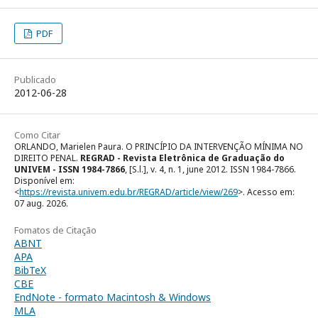
PDF
Publicado
2012-06-28
Como Citar
ORLANDO, Marielen Paura. O PRINCÍPIO DA INTERVENÇÃO MÍNIMA NO
DIREITO PENAL.
REGRAD - Revista Eletrônica de Graduação do
UNIVEM - ISSN 1984-7866
, [S.l.], v. 4, n. 1, june 2012. ISSN 1984-7866.
Disponível em:
<
https://revista.univem.edu.br/REGRAD/article/view/269
>. Acesso em:
07 aug. 2026.
Fomatos de Citação
ABNT
APA
BibTeX
CBE
EndNote - formato Macintosh & Windows
MLA