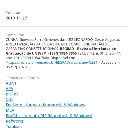
Publicado
2019-11-27
Como Citar
CUNHA, Giowana Parra Gimenes da; LUIZ LEONARDO, César Augusto.
A RELATIVIZAÇÃO DA COISA JULGADA COMO PONDERAÇÃO DE
GARANTIAS CONSTITUCIONAIS.
REGRAD - Revista Eletrônica de
Graduação do UNIVEM - ISSN 1984-7866
, [S.l.], v. 12, n. 01, p. 30 - 44,
nov. 2019. ISSN 1984-7866. Disponível em:
<
https://revista.univem.edu.br/REGRAD/article/view/2831
>. Acesso em:
06 aug. 2026.
Fomatos de Citação
ABNT
APA
BibTeX
CBE
EndNote - formato Macintosh & Windows
MLA
ProCite - formato RIS (Macintosh & Windows)
RefWorks
Turabian