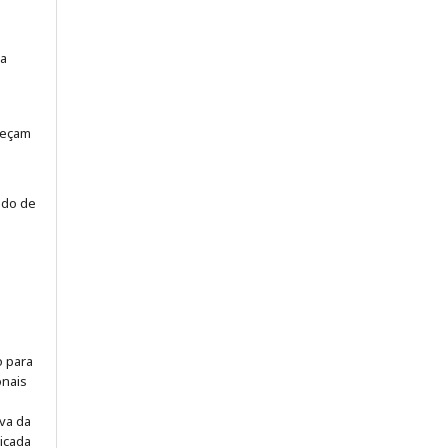
la
neçam
odo de
o para
onais
iva da
icada