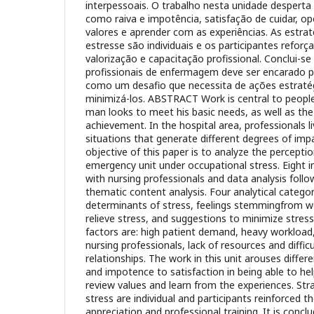
interpessoais. O trabalho nesta unidade desperta
como raiva e impotência, satisfação de cuidar, op
valores e aprender com as experiências. As estrat
estresse são individuais e os participantes refor
valorização e capacitação profissional. Conclui-s
profissionais de enfermagem deve ser encarado pe
como um desafio que necessita de ações estraté
minimizá-los. ABSTRACT Work is central to people'
man looks to meet his basic needs, as well as th
achievement. In the hospital area, professionals li
situations that generate different degrees of impac
objective of this paper is to analyze the percepti
emergency unit under occupational stress. Eight 
with nursing professionals and data analysis follo
thematic content analysis. Four analytical categor
determinants of stress, feelings stemmingfrom wo
relieve stress, and suggestions to minimize stre
factors are: high patient demand, heavy workload,
nursing professionals, lack of resources and difficu
relationships. The work in this unit arouses differ
and impotence to satisfaction in being able to he
review values and learn from the experiences. Str
stress are individual and participants reinforced t
appreciation and professional training. It is concl