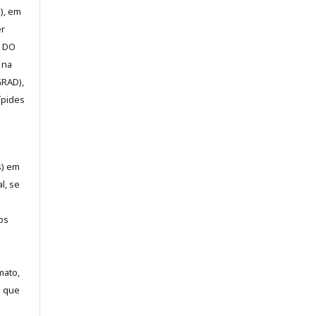
), em
er
E DO
 na
GRAD),
ípides
s) em
l, se
os
mato,
a que