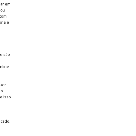
icar em
 ou
 com
ria e
 e são
e
online
quer
 o
ue isso
icado.