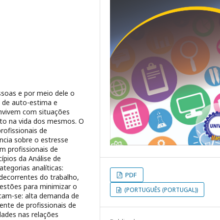
ssoas e por meio dele o
 de auto-estima e
convivem com situações
cto na vida dos mesmos. O
rofissionais de
cia sobre o estresse
m profissionais de
ípios da Análise de
tegorias analíticas:
PDF
decorrentes do trabalho,
ugestões para minimizar o
(PORTUGUÊS (PORTUGAL))
acam-se: alta demanda de
ente de profissionais de
dades nas relações