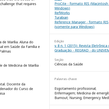
ProCite - formato RIS (Macintosh
 challenge that requires
Windows)
RefWorks
Turabian
Reference Manager - formato RIS
(somente para Windows)
Edição
 de Marília. Aluna do
v. 8 n. 1 (2015): Revista Eletrônica
nal em Saúde da Família e
Graduação - REGRAD - do UNIVE
 Palmas
Seção
Ciências da Saúde
 de Medicina de Marília
Palavras-chave
tal. Docente da
Esgotamento profissional;
rdenador do Curso de
Enfermagem; Medicina de emergên
isa
Burnout; Nursing; Emergency Medi