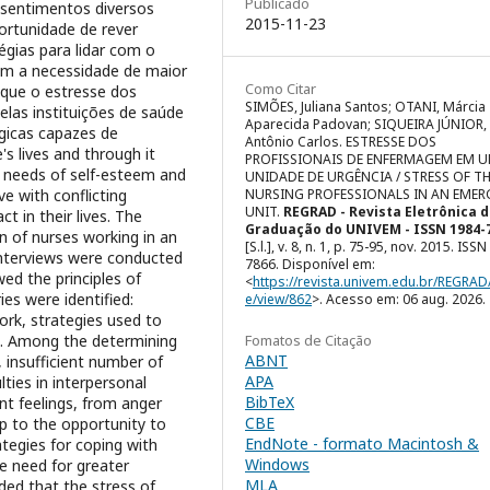
Publicado
 sentimentos diversos
2015-11-23
ortunidade de rever
égias para lidar com o
çam a necessidade de maior
Como Citar
e que o estresse dos
SIMÕES, Juliana Santos; OTANI, Márcia
las instituições de saúde
Aparecida Padovan; SIQUEIRA JÚNIOR,
gicas capazes de
Antônio Carlos. ESTRESSE DOS
s lives and through it
PROFISSIONAIS DE ENFERMAGEM EM 
e needs of self-esteem and
UNIDADE DE URGÊNCIA / STRESS OF T
ve with conflicting
NURSING PROFESSIONALS IN AN EMER
UNIT.
REGRAD - Revista Eletrônica 
t in their lives. The
Graduação do UNIVEM - ISSN 1984-
on of nurses working in an
[S.l.], v. 8, n. 1, p. 75-95, nov. 2015. ISS
interviews were conducted
7866. Disponível em:
wed the principles of
<
https://revista.univem.edu.br/REGRAD/
ies were identified:
e/view/862
>. Acesso em: 06 aug. 2026.
rk, strategies used to
ss. Among the determining
Fomatos de Citação
ABNT
 insufficient number of
APA
lties in interpersonal
BibTeX
ent feelings, from anger
CBE
lp to the opportunity to
EndNote - formato Macintosh &
ategies for coping with
Windows
he need for greater
MLA
uded that the stress of