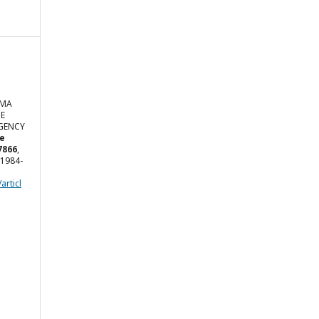
UMA
HE
GENCY
de
7866
,
N 1984-
articl