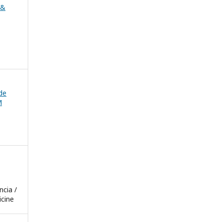
 &
 de
M
cia /
cine