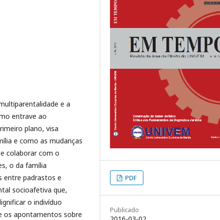
multiparentalidade e a
omo entrave ao
imeiro plano, visa
mília e como as mudanças
r e colaborar com o
s, o da família
s entre padrastos e
PDF
al socioafetiva que,
ignificar o indivíduo
Publicado
 e os apontamentos sobre
2016-03-02