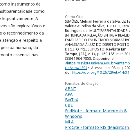
o como instrumento de
ultiparentalidade como
Como Citar
e legislativamente. A
SIMÕES, Melrian Ferreira da Silva; LEITE
ivos são exploratórios e
Valéria Aurelina da Silva; TOLEDO, Iara
Rodrigues de. MULTIPARENTALIDADE: 
ue o reconhecimento da
INTRINCADA RELAÇÃO ENTRE A REALI
FAMILIAR E O ENUNCIADO NORMATIVO
e atenção e respeito a
ANALISADA À LUZ DO DIREITO POSTO
da pessoa humana, da
DIREITO PRESSUPOSTO.
Revista Em
Tempo
, [S.l.], v. 14, p. 169-185, mar. 20
emento essencial nas
ISSN 1984-7858. Disponível em:
<
https://revista.univem.edu.br/emtemp
cle/view/1294
>. Acesso em: 08 aug. 20
doi:
https://doi.org/10.26729/et.v14i0.
Fomatos de Citação
ABNT
APA
BibTeX
CBE
EndNote - formato Macintosh &
Windows
MLA
ProCite - formato RIS (Macintosh