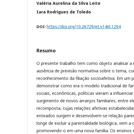
Valéria Aurelina da Silva Leite
Iara Rodrigues de Toledo
https://doi.org/10.26729/et.v14i0.1294
DOI:
Resumo
O presente trabalho tem como objeto analisar a 
ausência de previsão normativa sobre o tema, c
reconhecimento da filiação socioafetiva. Em um pr
demonstrar como era o modelo tradicional de fa
sociais, econômicas, políticas vieram a influencia
surgimento de novos arranjos familiares, entre ele
recomposta, cujas relações afetivas estabelecida
enteados surgem e desenvolvem-se relação parent
longe de excluir a parentalidade biológica, vem a d
promovendo-o em uma nova família. Os ensinos