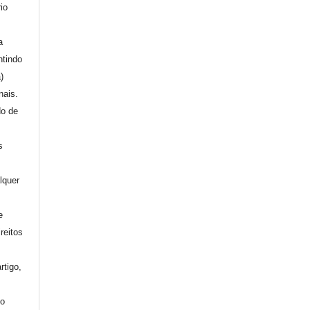
io
a
ntindo
a)
nais.
do de
s
lquer
e
reitos
rtigo,
mo