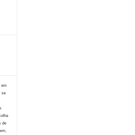
) em
, se
s
colha
s de
gem,