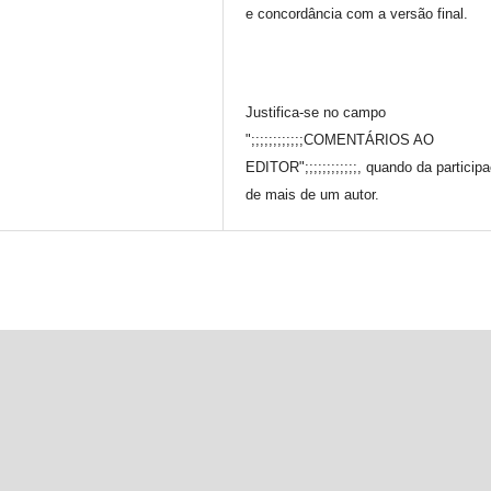
e concordância com a versão final.
Justifica-se no campo
";;;;;;;;;;;;COMENTÁRIOS AO
EDITOR";;;;;;;;;;;;, quando da particip
de mais de um autor.