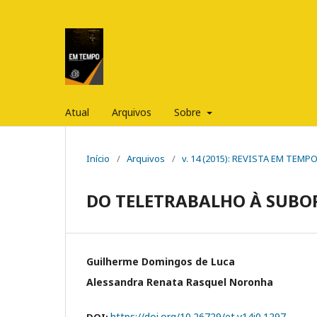
Atual
Arquivos
Sobre
Início
/
Arquivos
/
v. 14 (2015): REVISTA EM TEMP
DO TELETRABALHO À SUB
Guilherme Domingos de Luca
Alessandra Renata Rasquel Noronha
https://doi.org/10.26729/et.v14i0.1297
DOI: