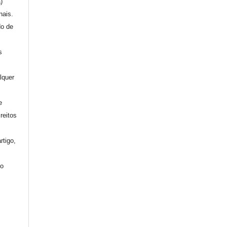
a)
nais.
do de
s
lquer
e
reitos
rtigo,
mo