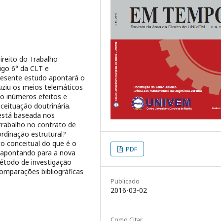
ireito do Trabalho
igo 6° da CLT e
presente estudo apontará o
uziu os meios telemáticos
do inúmeros efeitos e
ceituação doutrinária.
 está baseada nos
trabalho no contrato de
ordinação estrutural?
o conceitual do que é o
PDF
, apontando para a nova
método de investigação
omparações bibliográficas
Publicado
2016-03-02
Como Citar