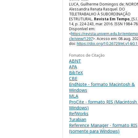
LUCA, Guilherme Domingos de; NORO
Alessandra Renata Rasquel. DO
TELETRABALHO À SUBORDINAÇÃO
ESTRUTURAL.
Revista Em Tempo
, [S.l.
14, p. 224-243, mar. 2016. ISSN 1984-78
Disponível em:
<
https://revista.univem.edu.br/emtemp
cle/view/1297
>. Acesso em: 08 aug. 20
doi:
https://doi.org/10.26729/et.v14i0.
Fomatos de Citação
ABNT
APA
BibTeX
CBE
EndNote - formato Macintosh &
Windows
MLA
ProCite - formato RIS (Macintosh
Windows)
RefWorks
Turabian
Reference Manager - formato RIS
(somente para Windows)