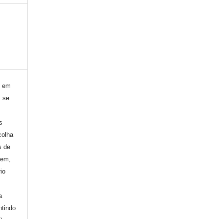
) em
, se
s
colha
s de
gem,
io
a
ntindo