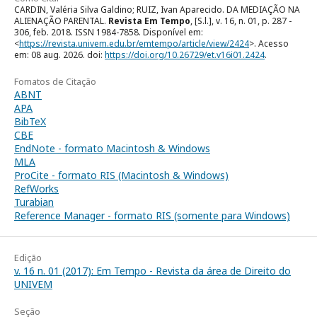
CARDIN, Valéria Silva Galdino; RUIZ, Ivan Aparecido. DA MEDIAÇÃO NA
ALIENAÇÃO PARENTAL.
Revista Em Tempo
, [S.l.], v. 16, n. 01, p. 287 -
306, feb. 2018. ISSN 1984-7858. Disponível em:
<
https://revista.univem.edu.br/emtempo/article/view/2424
>. Acesso
em: 08 aug. 2026. doi:
https://doi.org/10.26729/et.v16i01.2424
.
Fomatos de Citação
ABNT
APA
BibTeX
CBE
EndNote - formato Macintosh & Windows
MLA
ProCite - formato RIS (Macintosh & Windows)
RefWorks
Turabian
Reference Manager - formato RIS (somente para Windows)
Edição
v. 16 n. 01 (2017): Em Tempo - Revista da área de Direito do
UNIVEM
Seção