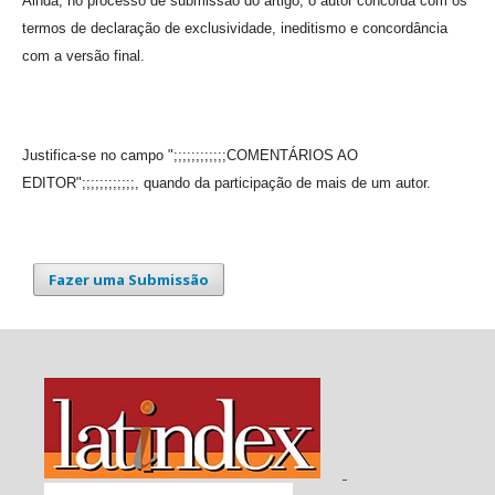
Ainda, no processo de submissão do artigo, o autor concorda com os
termos de declaração de exclusividade, ineditismo e concordância
com a versão final.
Justifica-se no campo ";;;;;;;;;;;;COMENTÁRIOS AO
EDITOR";;;;;;;;;;;;, quando da participação de mais de um autor.
Fazer uma Submissão