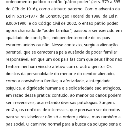
ordenamento jurídico o então “pátrio poder” (arts. 379 a 395
do CCb de 1916), como atributo paterno. Com o advento da
Lei n. 6.515/1977, da Constituição Federal de 1988, da Lei n.
8.060/1990, e do Código Civil de 2002, o então pátrio poder,
agora chamado de “poder familiar”, passou a ser exercido em
igualdade de condições, independentemente de os pais
estarem unidos ou não. Nesse contexto, surgiu a alienação
parental, que se caracteriza pela ausência de poder familiar
responsável, em que um dos pais faz com que seus filhos não
tenham nenhum vínculo afetivo com o outro genitor. Os
direitos da personalidade do menor e do genitor alienado,
como a convivência familiar, a afetividade, a integridade
psíquica, a dignidade humana e a solidariedade são atingidos,
em razão dessa prática; contudo, ao menor os danos podem
ser irreversíveis, acarretando diversas patologias. Surgem,
então, os conflitos de interesses, que precisam ser dirimidos
para se restabelecer não só a ordem jurídica, mas também a
paz social. O caminho normal para a busca da solução seria o