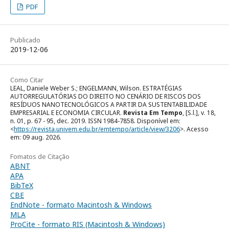
PDF
Publicado
2019-12-06
Como Citar
LEAL, Daniele Weber S.; ENGELMANN, Wilson. ESTRATÉGIAS
AUTORREGULATÓRIAS DO DIREITO NO CENÁRIO DE RISCOS DOS
RESÍDUOS NANOTECNOLÓGICOS A PARTIR DA SUSTENTABILIDADE
EMPRESARIAL E ECONOMIA CIRCULAR.
Revista Em Tempo
, [S.l.], v. 18,
n. 01, p. 67 - 95, dec. 2019. ISSN 1984-7858. Disponível em:
<
https://revista.univem.edu.br/emtempo/article/view/3206
>. Acesso
em: 09 aug. 2026.
Fomatos de Citação
ABNT
APA
BibTeX
CBE
EndNote - formato Macintosh & Windows
MLA
ProCite - formato RIS (Macintosh & Windows)