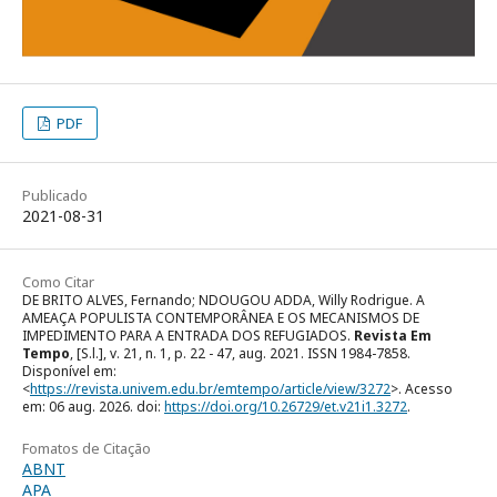
PDF
Publicado
2021-08-31
Como Citar
DE BRITO ALVES, Fernando; NDOUGOU ADDA, Willy Rodrigue. A
AMEAÇA POPULISTA CONTEMPORÂNEA E OS MECANISMOS DE
IMPEDIMENTO PARA A ENTRADA DOS REFUGIADOS.
Revista Em
Tempo
, [S.l.], v. 21, n. 1, p. 22 - 47, aug. 2021. ISSN 1984-7858.
Disponível em:
<
https://revista.univem.edu.br/emtempo/article/view/3272
>. Acesso
em: 06 aug. 2026. doi:
https://doi.org/10.26729/et.v21i1.3272
.
Fomatos de Citação
ABNT
APA