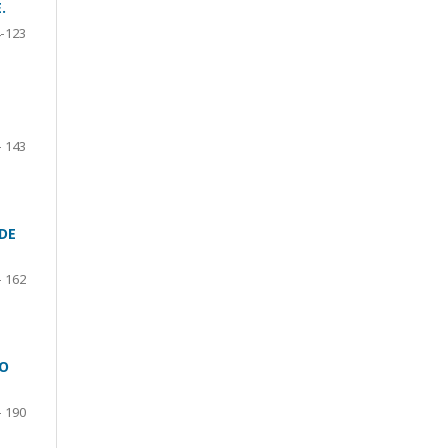
.
-123
- 143
DE
- 162
ÃO
- 190