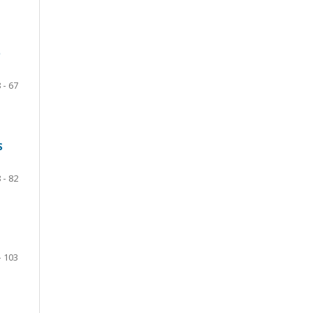
O
 - 67
S
 - 82
- 103