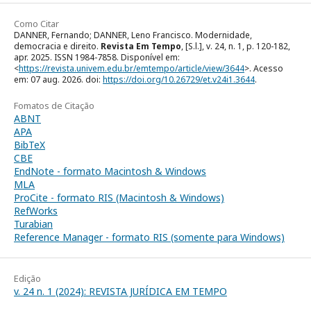
Como Citar
DANNER, Fernando; DANNER, Leno Francisco. Modernidade,
democracia e direito.
Revista Em Tempo
, [S.l.], v. 24, n. 1, p. 120-182,
apr. 2025. ISSN 1984-7858. Disponível em:
<
https://revista.univem.edu.br/emtempo/article/view/3644
>. Acesso
em: 07 aug. 2026. doi:
https://doi.org/10.26729/et.v24i1.3644
.
Fomatos de Citação
ABNT
APA
BibTeX
CBE
EndNote - formato Macintosh & Windows
MLA
ProCite - formato RIS (Macintosh & Windows)
RefWorks
Turabian
Reference Manager - formato RIS (somente para Windows)
Edição
v. 24 n. 1 (2024): REVISTA JURÍDICA EM TEMPO