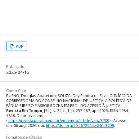
PDF
Publicado
2025-04-15
Como Citar
BUENO, Douglas Aparecido; SOUZA, Dny Sandra da Silva. O INÍCIO DA
CORREGEDORIA DO CONSELHO NACIONAL DE JUSTIÇA: A POLÍTICA DE
PÁDUA RIBEIRO E ASFOR ROCHA EM PROL DO ACESSO À JUSTIÇA.
Revista Em Tempo
, [S.l.], v. 24, n. 1, p. 257-287, apr. 2025. ISSN 1984-
7858. Disponível em:
<
https://revista.univem.edu.br/emtempo/article/view/3709
>. Acesso
em: 06 aug. 2026. doi:
https://doi.org/10.26729/et.v24i1.3709
.
Fomatos de Citação