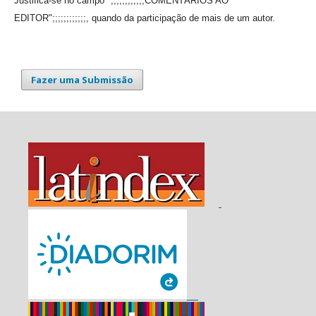
Justifica-se no campo ";;;;;;;;;;;;COMENTÁRIOS AO
EDITOR";;;;;;;;;;;;, quando da participação de mais de um autor.
Fazer uma Submissão