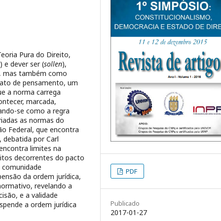
eoria Pura do Direito,
) e dever ser (
sollen
),
ade, mas também como
m ato de pensamento, um
que a norma carrega
contecer, marcada,
tando-se como a regra
riadas as normas do
ção Federal, que encontra
debatida por Carl
 encontra limites na
itos decorrentes do pacto
da comunidade
PDF
pensão da ordem jurídica,
ormativo, revelando a
isão, e a validade
Publicado
uspende a ordem jurídica
2017-01-27