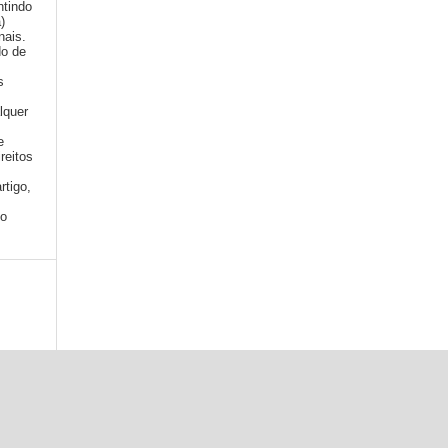
ntindo
a)
nais.
do de
s
lquer
e
reitos
rtigo,
mo