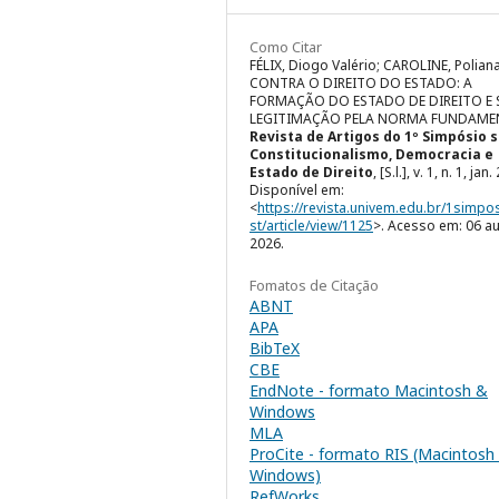
Como Citar
FÉLIX, Diogo Valério; CAROLINE, Poliana
CONTRA O DIREITO DO ESTADO: A
FORMAÇÃO DO ESTADO DE DIREITO E 
LEGITIMAÇÃO PELA NORMA FUNDAME
Revista de Artigos do 1º Simpósio 
Constitucionalismo, Democracia e
Estado de Direito
, [S.l.], v. 1, n. 1, jan
Disponível em:
<
https://revista.univem.edu.br/1simpo
st/article/view/1125
>. Acesso em: 06 a
2026.
Fomatos de Citação
ABNT
APA
BibTeX
CBE
EndNote - formato Macintosh &
Windows
MLA
ProCite - formato RIS (Macintosh
Windows)
RefWorks