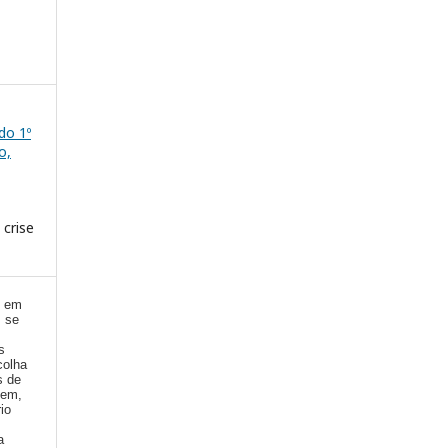
 do 1º
o,
 crise
) em
, se
s
colha
s de
gem,
io
a