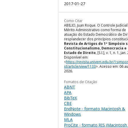
2017-01-27
Como Citar
ABILIO, Juan Roque. O Controle Judicial
Mérito Administrativo como forma de
atuação do Estado Democrático de Dire
resplandecer dos princípios constituci
Revista de Artigos do 1º Simpósio 
Constitucionalismo, Democracia e
Estado de Direito
, [S.l.], v. 1, n. 1, jan
Disponível em:
<
https://revista.univem.edu.br/1simpo
st/article/view/1133
>. Acesso em: 06 a
2026.
Fomatos de Citação
ABNT
APA
BibTeX
CBE
EndNote - formato Macintosh &
Windows
MLA
ProCite - formato RIS (Macintosh