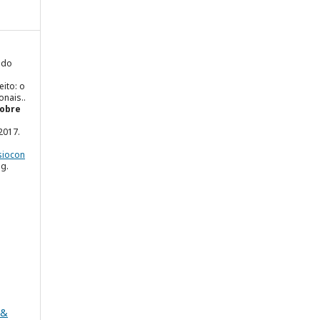
 do
ito: o
onais..
sobre
. 2017.
siocon
ug.
 &