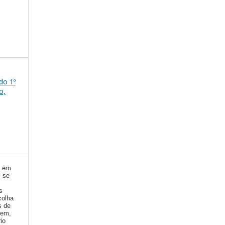
 do 1º
o,
) em
, se
s
colha
s de
gem,
io