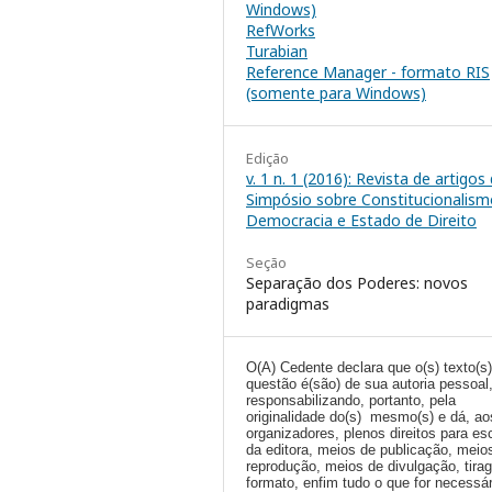
Windows)
RefWorks
Turabian
Reference Manager - formato RIS
(somente para Windows)
Edição
v. 1 n. 1 (2016): Revista de artigos
Simpósio sobre Constitucionalism
Democracia e Estado de Direito
Seção
Separação dos Poderes: novos
paradigmas
O(A) Cedente declara que o(s) texto(s
questão é(são) de sua autoria pessoal
responsabilizando, portanto, pela
originalidade do(s) mesmo(s) e dá, ao
organizadores, plenos direitos para es
da editora, meios de publicação, meio
reprodução, meios de divulgação, tira
formato, enfim tudo o que for necessár