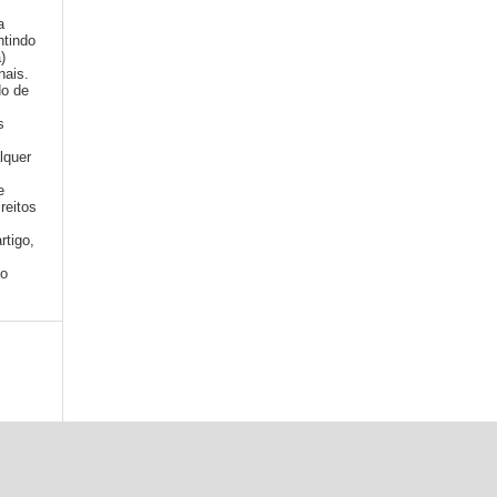
a
ntindo
a)
nais.
do de
s
lquer
e
reitos
rtigo,
mo