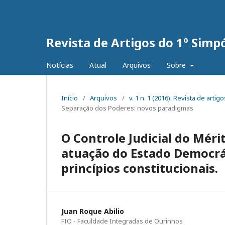
Revista de Artigos do 1º Simp
Notícias
Atual
Arquivos
Sobre
Início
/
Arquivos
/
v. 1 n. 1 (2016): Revista de art
Separação dos Poderes: novos paradigmas
O Controle Judicial do Mér
atuação do Estado Democrát
princípios constitucionais.
Juan Roque Abilio
FIO - Faculdade Integradas de Ourinhos