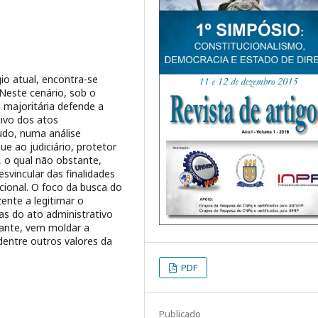
io atual, encontra-se
 Neste cenário, sob o
 majoritária defende a
tivo dos atos
tudo, numa análise
ue ao judiciário, protetor
, o qual não obstante,
esvincular das finalidades
ucional. O foco da busca do
ente a legitimar o
as do ato administrativo
igante, vem moldar a
 dentre outros valores da
PDF
Publicado