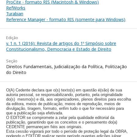
ProCite - formato RIS (Macintosh & Windows)
RefWorks
Turabian
Reference Manager - formato RIS (somente para Windows)
Edição
v. 1 n. 1 (2016): Revista de artigos do 1º Simpósio sobre
Constitucionalismo, Democracia e Estado de Direito
Seção
Direitos Fundamentais, Judicialização da Política, Politização
do Direito
O(A) Cedente declara que o(s) texto(s) em questão é(são) de sua
autoria pessoal, se responsabilizando, portanto, pela originalidade
do(s) mesmo(s) e dá, aos organizadores, plenos direitos para escolha
da editora, meios de publicação, meios de reprodução, meios de
divulgação, tiragem, formato, enfim tudo o que for necessário para
que a publicação seja efetivada.
O EDITOR se compromete a zelar pela qualidade editorial da
publicação, garantindo que os conceitos e o pensamento do(a)
CEDENTE permaneçam fiéis aos originais.
Esta cessão vigorará por todo o período de proteção legal da OBRA,
podendo o EDITOR realizar neste período quantas edições julgar