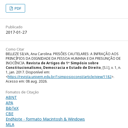
PDF
Publicado
2017-01-27
Como Citar
BELLEZE SILVA, Ana Carolina. PRISÕES CAUTELARES: A INFRAÇÃO AOS
PRINCÍPIOS DA DIGNIDADE DA PESSOA HUMANA E DA PRESUNÇÃO DE
INOCÊNCIA.
Revista de Artigos do 1º Simpósio sobre
Constitucionalismo, Democracia e Estado de Direito
, [S.l.], v. 1, n.
1, jan. 2017. Disponível em:
<
https://revista.univem.edu.br/1simposioconst/article/view/1182
>.
Acesso em: 08 aug. 2026.
Fomatos de Citação
ABNT
APA
BibTeX
CBE
EndNote - formato Macintosh & Windows
MLA