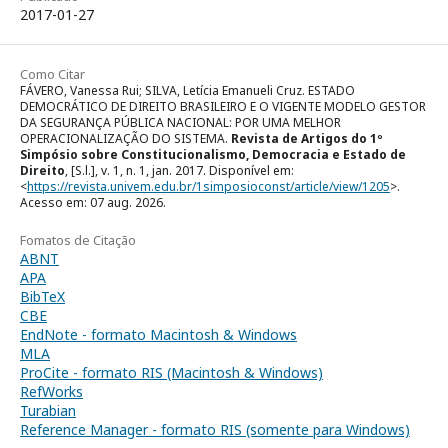
2017-01-27
Como Citar
FÁVERO, Vanessa Rui; SILVA, Letícia Emanueli Cruz. ESTADO
DEMOCRÁTICO DE DIREITO BRASILEIRO E O VIGENTE MODELO GESTOR
DA SEGURANÇA PÚBLICA NACIONAL: POR UMA MELHOR
OPERACIONALIZAÇÃO DO SISTEMA.
Revista de Artigos do 1º
Simpósio sobre Constitucionalismo, Democracia e Estado de
Direito
, [S.l.], v. 1, n. 1, jan. 2017. Disponível em:
<
https://revista.univem.edu.br/1simposioconst/article/view/1205
>.
Acesso em: 07 aug. 2026.
Fomatos de Citação
ABNT
APA
BibTeX
CBE
EndNote - formato Macintosh & Windows
MLA
ProCite - formato RIS (Macintosh & Windows)
RefWorks
Turabian
Reference Manager - formato RIS (somente para Windows)