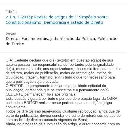
Edição
v. 1 n. 1 (2016): Revista de artigos do 1º Simpósio sobre
Constitucionalismo, Democracia e Estado de Direito
Seção
Direitos Fundamentais, Judicialização da Política, Politização
do Direito
O(A) Cedente declara que o(s) texto(s) em questão é(são) de sua
autoria pessoal, se responsabilizando, portanto, pela originalidade
do(s) mesmo(s) e dá, aos organizadores, plenos direitos para escolha
da editora, meios de publicação, meios de reprodução, meios de
divulgação, tiragem, formato, enfim tudo o que for necessário para
que a publicação seja efetivada.
O EDITOR se compromete a zelar pela qualidade editorial da
publicação, garantindo que os conceitos e o pensamento do(a)
CEDENTE permaneçam fiéis aos originais.
Esta cessão vigorará por todo o período de proteção legal da OBRA,
podendo o EDITOR realizar neste período quantas edições julgar
conveniente.
Todos os direitos são reservados. Qualquer reprodução, ainda que de
parte da publicação, deverá constar o crédito de referência, de acordo
com as leis de direitos autorais vigentes do Brasil.
Ainda, no processo de submissão do artigo, o autor concorda com os