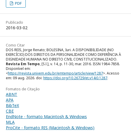
PDF
Publicado
2016-03-02
Como Citar
DOS REIS, Jorge Renato; BOLESINA, Iuri. A DISPONIBILIDADE (NO
EXERCÍCIO) DOS DIREITOS DA PERSONALIDADE COMO DEFERÊNCIA À
DIGNIDADE HUMANA NO DIREITO CIVIL CONSTITUCIONALIZADO.
Revista Em Tempo
, [S.l.], v. 14, p. 11-30, mar. 2016. ISSN 1984-7858.
Disponível em:
<
https://revista.univem.edu.br/emtempo/article/view/1287
>. Acesso
em: 09 aug. 2026. doi:
https://doi.org/10.26729/et.v14i0.1287
.
Fomatos de Citação
ABNT
APA
BibTeX
CBE
EndNote - formato Macintosh & Windows
MLA
ProCite - formato RIS (Macintosh & Windows)