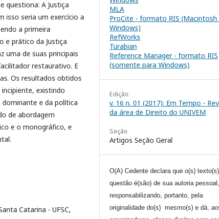
e questiona: A Justiça
MLA
 isso seria um exercício a
ProCite - formato RIS (Macintosh
Windows)
sendo a primeira
RefWorks
o e prático da Justiça
Turabian
az uma de suas principais
Reference Manager - formato RIS
(somente para Windows)
cilitador restaurativo. E
cas. Os resultados obtidos
ncipiente, existindo
Edição
a dominante e da política
v. 16 n. 01 (2017): Em Tempo - Rev
da área de Direito do UNIVEM
todo de abordagem
ico e o monográfico, e
Seção
tal.
Artigos Seção Geral
O(A) Cedente declara que o(s) texto(s
questão é(são) de sua autoria pessoal
responsabilizando, portanto, pela
originalidade do(s) mesmo(s) e dá, ao
Santa Catarina - UFSC,