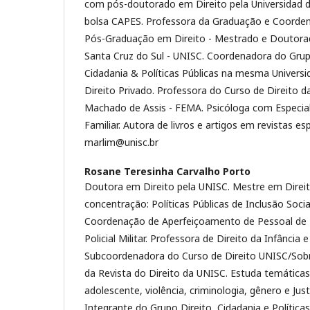
com pós-doutorado em Direito pela Universidad 
bolsa CAPES. Professora da Graduação e Coorde
Pós-Graduação em Direito - Mestrado e Doutorad
Santa Cruz do Sul - UNISC. Coordenadora do Grup
Cidadania & Políticas Públicas na mesma Universi
Direito Privado. Professora do Curso de Direito 
Machado de Assis - FEMA. Psicóloga com Especia
Familiar. Autora de livros e artigos em revistas esp
marlim@unisc.br
Rosane Teresinha Carvalho Porto
Doutora em Direito pela UNISC. Mestre em Direit
concentração: Políticas Públicas de Inclusão Soci
Coordenação de Aperfeiçoamento de Pessoal de N
Policial Militar. Professora de Direito da Infância
Subcoordenadora do Curso de Direito UNISC/Sobr
da Revista do Direito da UNISC. Estuda temáticas
adolescente, violência, criminologia, gênero e Just
Integrante do Grupo Direito, Cidadania e Política