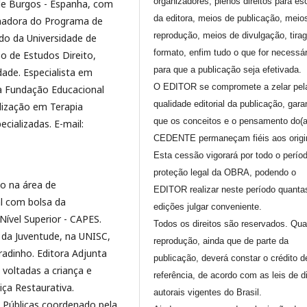
organizadores, plenos direitos para es
de Burgos - Espanha, com
da editora, meios de publicação, meio
nadora do Programa de
reprodução, meios de divulgação, tira
o da Universidade de
formato, enfim tudo o que for necessár
o de Estudos Direito,
para que a publicação seja efetivada.
dade. Especialista em
O EDITOR se compromete a zelar pel
da Fundação Educacional
qualidade editorial da publicação, gara
lização em Terapia
que os conceitos e o pensamento do(
ecializadas. E-mail:
CEDENTE permaneçam fiéis aos origi
Esta cessão vigorará por todo o perío
proteção legal da OBRA, podendo o
o na área de
EDITOR realizar neste período quanta
al com bolsa da
edições julgar conveniente.
ível Superior - CAPES.
Todos os direitos são reservados. Qua
 e da Juventude, na UNISC,
reprodução, ainda que de parte da
adinho. Editora Adjunta
publicação, deverá constar o crédito d
 voltadas a criança e
referência, de acordo com as leis de di
iça Restaurativa.
autorais vigentes do Brasil.
s Públicas coordenado pela