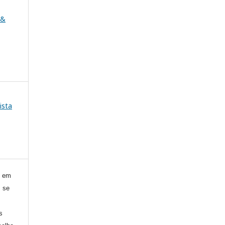
 &
ista
) em
, se
s