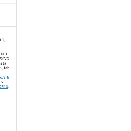
TO,
ENTE
EXIVO
ista
39, feb.
o/arti
26.
.2510
.