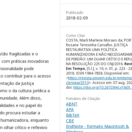
Publicado
2018-02-09
Como Citar
COSTA, Marli Marlene Moraes da; POR
Rosane Teresinha Carvalho. JUSTIÇA
RESTAURATIVA UMA POLÍTICA
stão fragilizadas e o
HUMANIZADORA E NÃO NECESSARIAM
DE PERDÃO: UM OLHAR CRÍTICO E REFL
a com práticas inovadoras
NA RESOLUÇÃO 225 DO CNJ/2016.
Rev
nsionalidade pode
Em Tempo
, [S.l.], v. 16, n. 01, p. 223 - 2
2018. ISSN 1984-7858. Disponível em:
to contribuir para o acesso
<
https://revista.univem.edu.br/emtemp
cle/view/2510
>. Acesso em: 07 aug. 20
ntação da Justiça
doi:
https://doi.org/10.26729/et.v16i01
mo o da cultura jurídica a
munidade. Além disso,
Fomatos de Citação
ABNT
alidades e no papel do
APA
udo procura estudar a
BibTeX
ca humanizadora, enquanto
CBE
EndNote - formato Macintosh &
olhar crítico e reflexivo
Windows