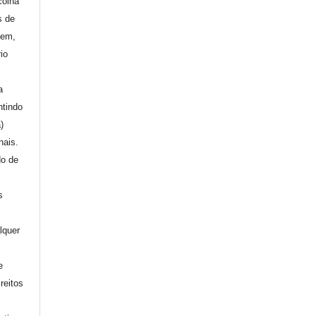
colha
s de
gem,
io
a
ntindo
a)
nais.
do de
s
lquer
e
reitos