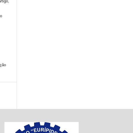
rtigo,
mo
ação