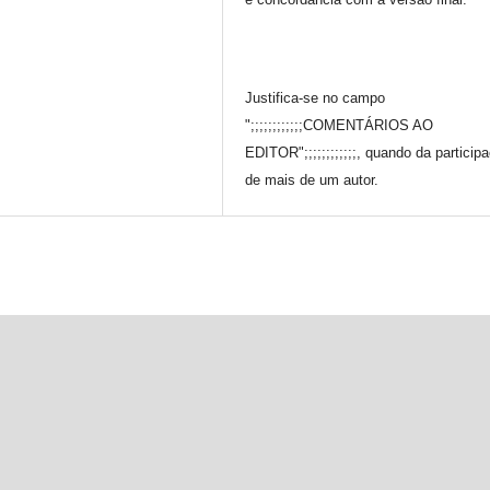
Justifica-se no campo
";;;;;;;;;;;;COMENTÁRIOS AO
EDITOR";;;;;;;;;;;;, quando da particip
de mais de um autor.