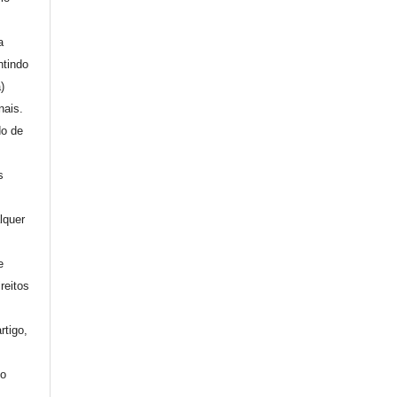
a
ntindo
a)
nais.
do de
s
lquer
e
reitos
rtigo,
mo