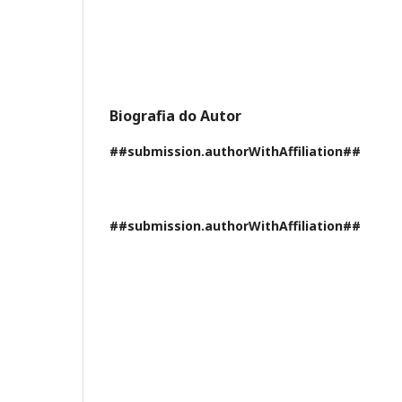
Biografia do Autor
##submission.authorWithAffiliation##
##submission.authorWithAffiliation##