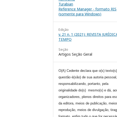
Turabian
Reference Manager - formato RIS
(somente para Windows)
Edição
v. 21 n. 1 (2021): REVISTA JURÍDI
TEMPO
Seção
Artigos Seção Geral
O(A) Cedente declara que o(s) texto(s
questão é(são) de sua autoria pessoal
responsabilizando, portanto, pela
originalidade do(s) mesmo(s) e dá, ao
organizadores, plenos direitos para es
da editora, meios de publicação, meio
reprodução, meios de divulgação, tira
formato, enfim tudo o que for necessár