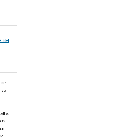
CA EM
) em
, se
s
colha
s de
gem,
io