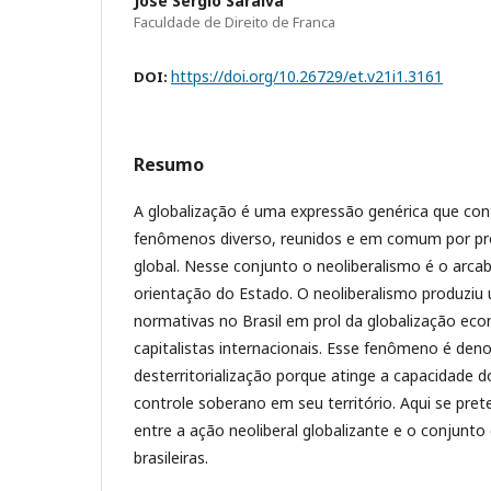
José Sérgio Saraiva
Faculdade de Direito de Franca
https://doi.org/10.26729/et.v21i1.3161
DOI:
Resumo
A globalização é uma expressão genérica que co
fenômenos diverso, reunidos e em comum por 
global. Nesse conjunto o neoliberalismo é o arca
orientação do Estado. O neoliberalismo produziu
normativas no Brasil em prol da globalização eco
capitalistas internacionais. Esse fenômeno é de
desterritorialização porque atinge a capacidade 
controle soberano em seu território. Aqui se pre
entre a ação neoliberal globalizante e o conjunt
brasileiras.