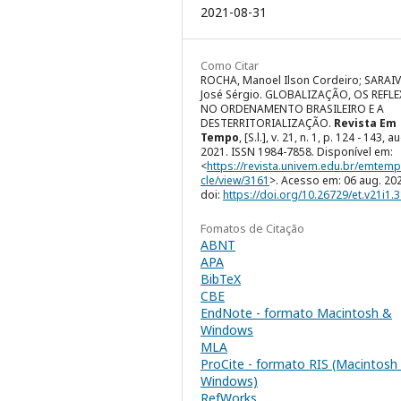
2021-08-31
Como Citar
ROCHA, Manoel Ilson Cordeiro; SARAIV
José Sérgio. GLOBALIZAÇÃO, OS REFL
NO ORDENAMENTO BRASILEIRO E A
DESTERRITORIALIZAÇÃO.
Revista Em
Tempo
, [S.l.], v. 21, n. 1, p. 124 - 143, a
2021. ISSN 1984-7858. Disponível em:
<
https://revista.univem.edu.br/emtemp
cle/view/3161
>. Acesso em: 06 aug. 20
doi:
https://doi.org/10.26729/et.v21i1.
Fomatos de Citação
ABNT
APA
BibTeX
CBE
EndNote - formato Macintosh &
Windows
MLA
ProCite - formato RIS (Macintosh
Windows)
RefWorks