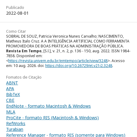
Publicado
2022-08-01
Como Citar
SOBRAL DE SOUZ, Patricia Veronica Nunes Carvalho; NASCIMENTO,
Matheus Italo Cruz. A A INTELIGÊNCIA ARTIFICIAL COMO FERRAMENTA
PROMOVEDORA DE BOAS PRÁTICAS NA ADMINISTRAÇÃO PÚBLICA.
Revista Em Tempo
, [S.l.], v. 21, n. 2, p. 136 - 150, aug. 2022. ISSN 1984-
7858. Disponível em:
<
https://revista.univem.edu.br/emtempo/article/view/3248
>. Acesso
em: 10 aug. 2026. doi:
https://doi.org/10.26729/et.v21i2.3248
.
Fomatos de Citação
ABNT
APA
BibTeX
CBE
EndNote - formato Macintosh & Windows
MLA
ProCite - formato RIS (Macintosh & Windows)
RefWorks
Turabian
Reference Manager - formato RIS (somente para Windows)